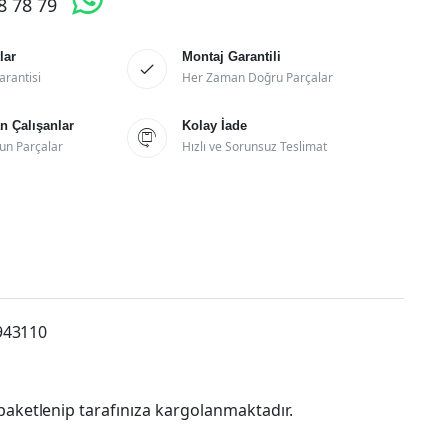
28 78 79
lar
Montaj Garantili

arantisi
Her Zaman Doğru Parçalar
 Çalışanlar
Kolay İade

un Parçalar
Hızlı ve Sorunsuz Teslimat
8943110
paketlenip tarafınıza kargolanmaktadır.