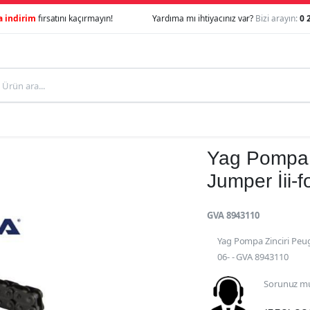
a indirim
fırsatını kaçırmayın!
Yardıma mı ihtiyacınız var?
Bizi arayın:
0 
Yag Pompa Z
Jumper İii-
GVA 8943110
Yag Pompa Zinciri Peuge
06- - GVA 8943110
Sorunuz mu