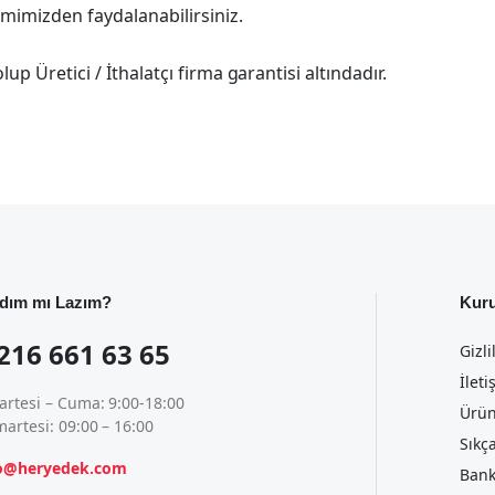
imimizden faydalanabilirsiniz.
p Üretici / İthalatçı firma garantisi altındadır.
dım mı Lazım?
Kur
216 661 63 65
Gizli
İleti
artesi – Cuma: 9:00-18:00
Ürün
artesi: 09:00 – 16:00
Sıkç
fo@heryedek.com
Bank