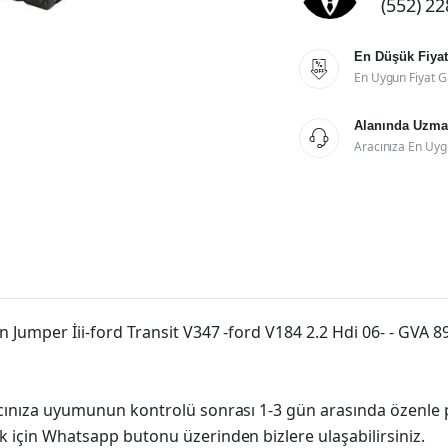
(552) 2
En Düşük Fiyat

En Uygun Fiyat G
Alanında Uzman

Aracınıza En Uyg
n Jumper İii-ford Transit V347 -ford V184 2.2 Hdi 06- - GVA 
racınıza uyumunun kontrolü sonrası 1-3 gün arasında özenle 
k için Whatsapp butonu üzerinden bizlere ulaşabilirsiniz.