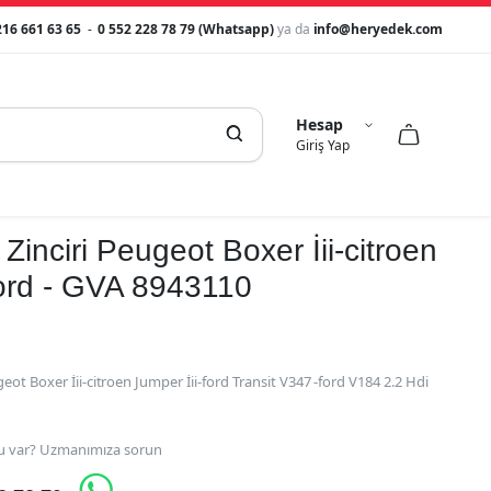
216 661 63 65
-
0 552 228 78 79 (Whatsapp)
ya da
info@heryedek.com
Hesap



Giriş Yap
inciri Peugeot Boxer İii-citroen
ford - GVA 8943110
ot Boxer İii-citroen Jumper İii-ford Transit V347 -ford V184 2.2 Hdi
 var? Uzmanımıza sorun
