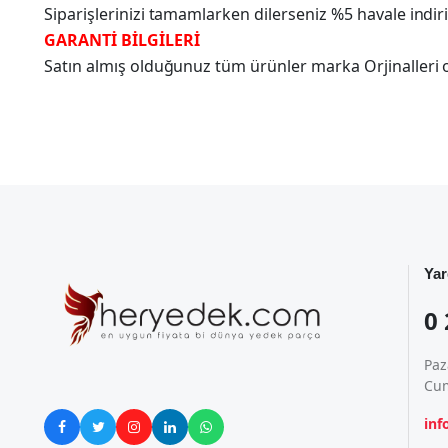
Siparişlerinizi tamamlarken dilerseniz %5 havale indir
GARANTİ BİLGİLERİ
Satın almış olduğunuz tüm ürünler marka Orjinalleri olu
Yar
0 
Paz
Cum
in




