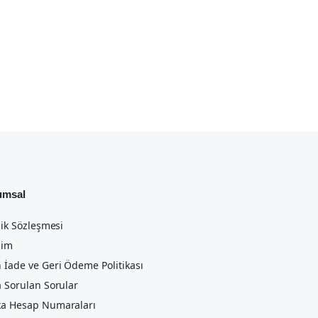
umsal
lik Sözleşmesi
şim
 İade ve Geri Ödeme Politikası
a Sorulan Sorular
a Hesap Numaraları