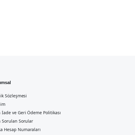
umsal
lik Sözleşmesi
şim
 İade ve Geri Ödeme Politikası
a Sorulan Sorular
a Hesap Numaraları