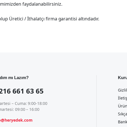
imimizden faydalanabilirsiniz.
p Üretici / İthalatçı firma garantisi altındadır.
dım mı Lazım?
Kur
216 661 63 65
Gizli
İleti
artesi – Cuma: 9:00-18:00
Ürün
artesi: 09:00 – 16:00
Sıkç
fo@heryedek.com
Bank