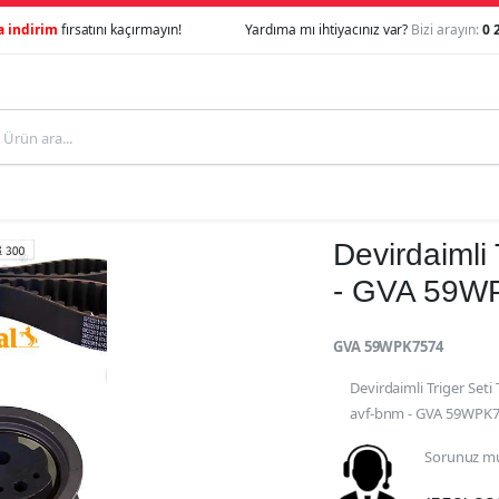
a indirim
fırsatını kaçırmayın!
Yardıma mı ihtiyacınız var?
Bizi arayın:
0 
Devirdaimli 
- GVA 59W
GVA 59WPK7574
Devirdaimli Triger Seti
avf-bnm - GVA 59WPK
Sorunuz mu