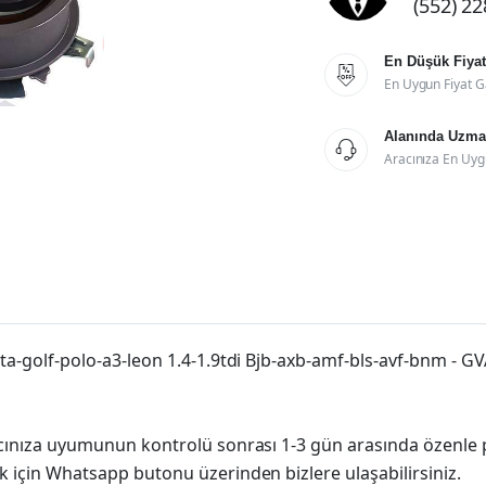
(552) 2
En Düşük Fiyat

En Uygun Fiyat G
Alanında Uzman

Aracınıza En Uyg
etta-golf-polo-a3-leon 1.4-1.9tdi Bjb-axb-amf-bls-avf-bnm -
racınıza uyumunun kontrolü sonrası 1-3 gün arasında özenle 
k için Whatsapp butonu üzerinden bizlere ulaşabilirsiniz.