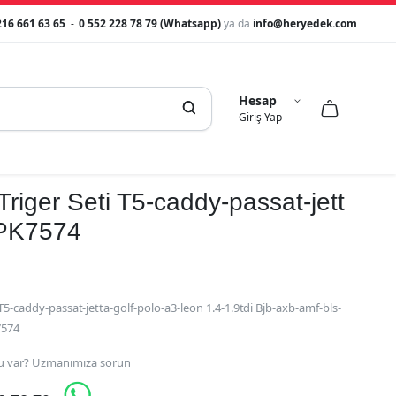
216 661 63 65
-
0 552 228 78 79 (Whatsapp)
ya da
info@heryedek.com
Hesap



Giriş Yap
Triger Seti T5-caddy-passat-jett
PK7574
 T5-caddy-passat-jetta-golf-polo-a3-leon 1.4-1.9tdi Bjb-axb-amf-bls-
7574
 var? Uzmanımıza sorun
