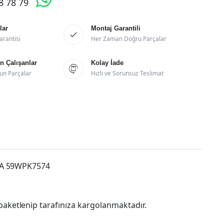
28 78 79
lar
Montaj Garantili

arantisi
Her Zaman Doğru Parçalar
 Çalışanlar
Kolay İade

un Parçalar
Hızlı ve Sorunsuz Teslimat
 GVA 59WPK7574
paketlenip tarafınıza kargolanmaktadır.