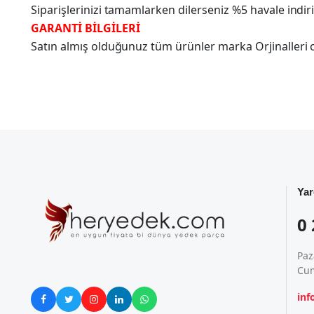
Siparişlerinizi tamamlarken dilerseniz %5 havale indir
GARANTİ BİLGİLERİ
Satın almış olduğunuz tüm ürünler marka Orjinalleri olu
Yar
0 
Paz
Cum
in




