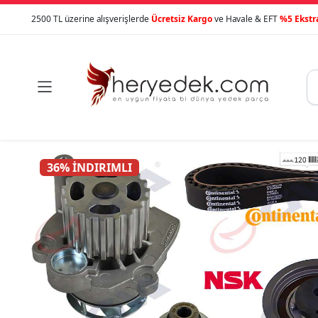
2500 TL üzerine alışverişlerde
Ücretsiz Kargo
ve Havale & EFT
%5 Ekstr

36% İNDIRIMLI