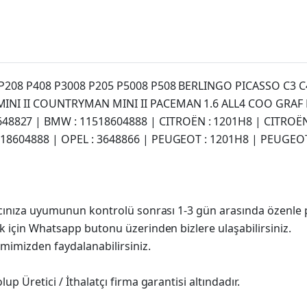
7 P208 P408 P3008 P205 P5008 P508 BERLINGO PICASSO C3 C4 
R MINI II COUNTRYMAN MINI II PACEMAN 1.6 ALL4 COO GRAF 
8827 | BMW : 11518604888 | CITROËN : 1201H8 | CITROËN :
11518604888 | OPEL : 3648866 | PEUGEOT : 1201H8 | PEUGE
racınıza uyumunun kontrolü sonrası 1-3 gün arasında özenle 
k için Whatsapp butonu üzerinden bizlere ulaşabilirsiniz.
imimizden faydalanabilirsiniz.
p Üretici / İthalatçı firma garantisi altındadır.