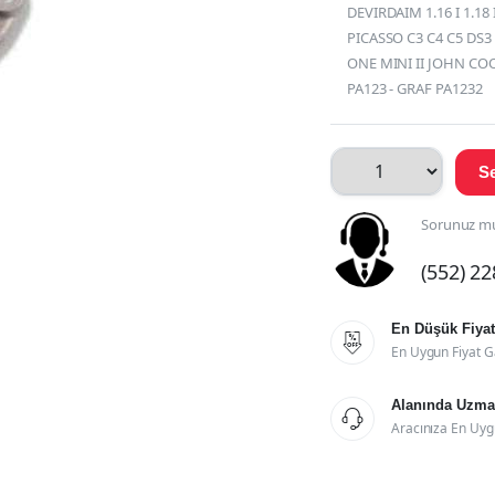
DEVIRDAIM 1.16 I 1.18
PICASSO C3 C4 C5 DS3 D
ONE MINI II JOHN CO
PA123 - GRAF PA1232
Se
Sorunuz mu
(552) 2
En Düşük Fiyat

En Uygun Fiyat G
Alanında Uzman

Aracınıza En Uyg