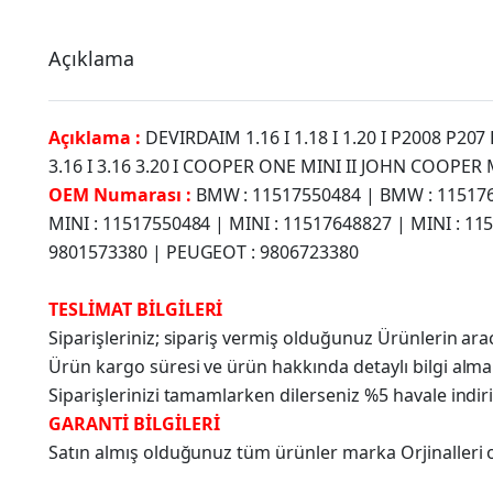
Açıklama
Açıklama :
DEVIRDAIM 1.16 I 1.18 I 1.20 I P2008 P20
3.16 I 3.16 3.20 I COOPER ONE MINI II JOHN COOPE
OEM Numarası :
BMW : 11517550484 | BMW : 1151764
MINI : 11517550484 | MINI : 11517648827 | MINI : 
9801573380 | PEUGEOT : 9806723380
TESLİMAT BİLGİLERİ
Siparişleriniz; sipariş vermiş olduğunuz Ürünlerin a
Ürün kargo süresi ve ürün hakkında detaylı bilgi alma
Siparişlerinizi tamamlarken dilerseniz %5 havale indir
GARANTİ BİLGİLERİ
Satın almış olduğunuz tüm ürünler marka Orjinalleri olu