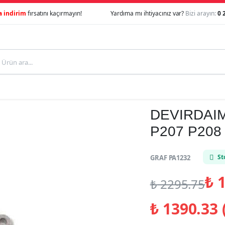
a indirim
fırsatını kaçırmayın!
Yardıma mı ihtiyacınız var?
Bizi arayın:
0 
DEVIRDAIM 1
P207 P208
St
GRAF PA1232
₺
1
₺
2295.75
₺
1390.33 