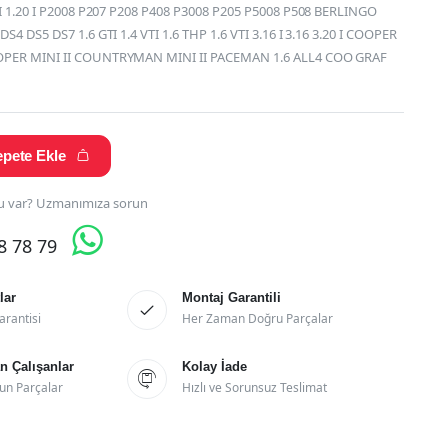
 I 1.20 I P2008 P207 P208 P408 P3008 P205 P5008 P508 BERLINGO
S4 DS5 DS7 1.6 GTI 1.4 VTI 1.6 THP 1.6 VTI 3.16 I 3.16 3.20 I COOPER
OPER MINI II COUNTRYMAN MINI II PACEMAN 1.6 ALL4 COO GRAF
pete Ekle

 var? Uzmanımıza sorun

28 78 79
lar
Montaj Garantili

arantisi
Her Zaman Doğru Parçalar
 Çalışanlar
Kolay İade

un Parçalar
Hızlı ve Sorunsuz Teslimat