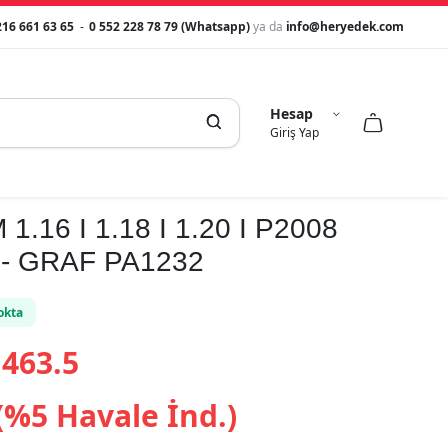
216 661 63 65
-
0 552 228 78 79 (Whatsapp)
ya da
info@heryedek.com
Hesap



Giriş Yap
.16 I 1.18 I 1.20 I P2008
 - GRAF PA1232
okta
463.5
(%5 Havale İnd.)