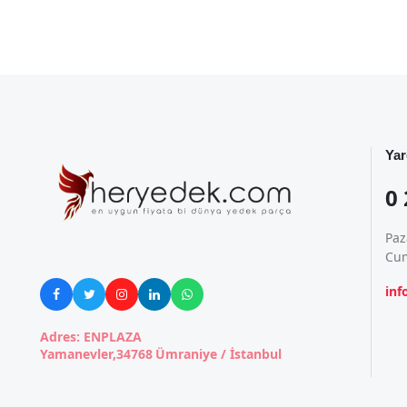
Yar
0 
Paz
Cum
in





Adres: ENPLAZA
Yamanevler,34768 Ümraniye / İstanbul