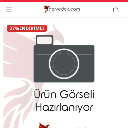


27% İNDIRIMLI