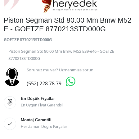
Piston Segman Std 80.00 Mm Bmw M52
E - GOETZE 8770213STD000G
GOETZE 8770213STD000G
Piston Segman Std 80.00 Mm Bmw M52 E39-e46 - GOETZE
8770213STD000G
Sorunuz mu var? Uzmanımıza sorun

(552) 228 78 79
En Düşük Fiyatlar

En Uygun Fiyat Garantisi
Montaj Garantili

Her Zaman Doğru Parçalar