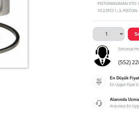
PISTONSEGMAN STD- 9
10 2.5TCI 1.-3. PISTON
Se
Sorunuz mu
(552) 2
En Düşük Fiyat

En Uygun Fiyat G
Alanında Uzman

Aracınıza En Uyg