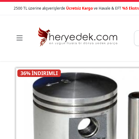
2500 TL üzerine alışverişlerde
Ücretsiz Kargo
ve Havale & EFT
%5 Ekstr

36% İNDIRIMLI