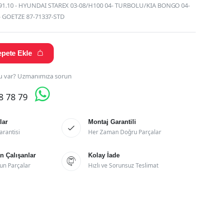
1.10 - HYUNDAI STAREX 03-08/H100 04- TURBOLU/KIA BONGO 04-
 - GOETZE 87-71337-STD
pete Ekle

 var? Uzmanımıza sorun

28 78 79
lar
Montaj Garantili

arantisi
Her Zaman Doğru Parçalar
 Çalışanlar
Kolay İade

un Parçalar
Hızlı ve Sorunsuz Teslimat