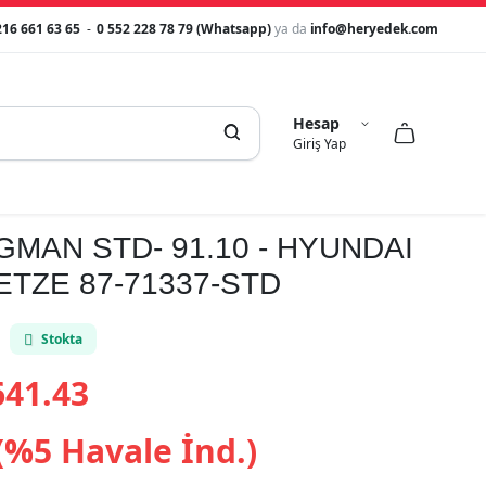
216 661 63 65
-
0 552 228 78 79 (Whatsapp)
ya da
info@heryedek.com
Hesap



Giriş Yap
MAN STD- 91.10 - HYUNDAI
ETZE 87-71337-STD
Stokta
41.43
(%5 Havale İnd.)