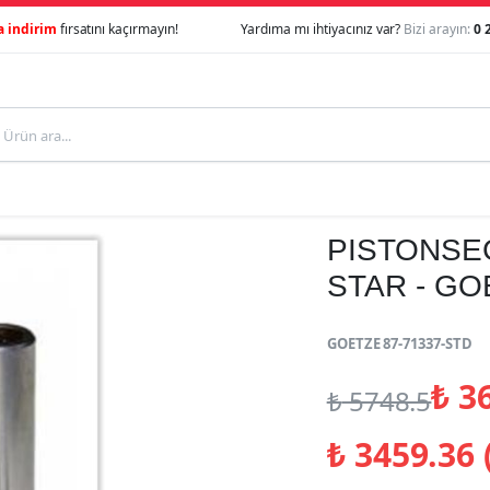
a indirim
fırsatını kaçırmayın!
Yardıma mı ihtiyacınız var?
Bizi arayın:
0 
PISTONSEG
STAR - GO
GOETZE 87-71337-STD
₺
36
₺
5748.5
₺
3459.36 