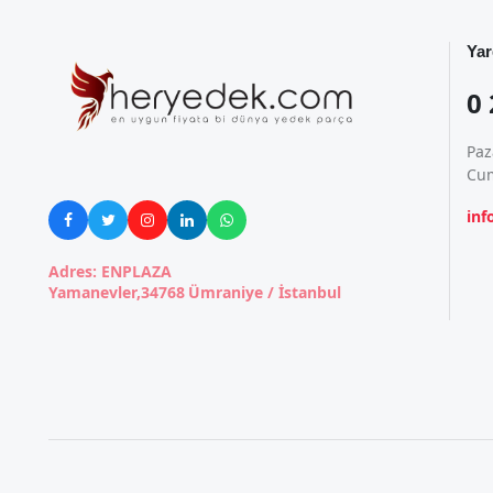
Yar
0 
Paz
Cum
in





Adres: ENPLAZA
Yamanevler,34768 Ümraniye / İstanbul