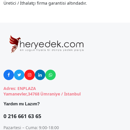
Üretici / İthalatçı firma garantisi altındadır.





Adres: ENPLAZA
Yamanevler,34768 Ümraniye / İstanbul
Yardım mı Lazım?
0 216 661 63 65
Pazartesi – Cuma: 9:00-18:00