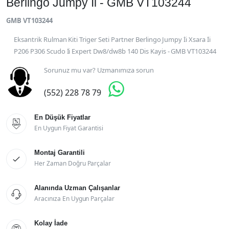
Berlingo Jumpy İi - GMB VT103244
GMB VT103244
Eksantrik Rulman Kiti Triger Seti Partner Berlingo Jumpy İi Xsara İi
P206 P306 Scudo İi Expert Dw8/dw8b 140 Dis Kayis - GMB VT103244
Sorunuz mu var? Uzmanımıza sorun

(552) 228 78 79
En Düşük Fiyatlar

En Uygun Fiyat Garantisi
Montaj Garantili

Her Zaman Doğru Parçalar
Alanında Uzman Çalışanlar

Aracınıza En Uygun Parçalar
Kolay İade