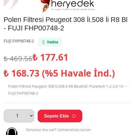
Polen Filtresi Peugeot 308 İi.508 İi R8 Bl
- FUJI FHP00748-2
FUJI FHP00748-2
Stokta
₺
177.61
₺
469.56
₺
168.73 (%5 Havale İnd.)
Polen Filtresi Peugeot 308 İi.508 İi R8 Bluehdi -Puretech 1.2-2.0 13 -- -
FUJI FHP00748-2
Sepete Ekle

Sorunuz mu var? Uzmanımıza sorun