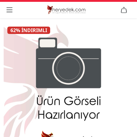


62% İNDIRIMLI