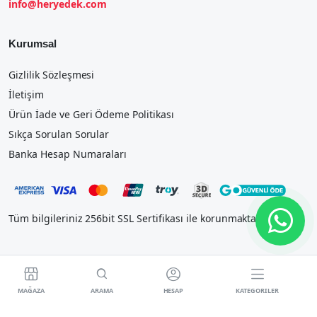
info@heryedek.com
Kurumsal
Gizlilik Sözleşmesi
İletişim
Ürün İade ve Geri Ödeme Politikası
Sıkça Sorulan Sorular
Banka Hesap Numaraları
Tüm bilgileriniz 256bit SSL Sertifikası ile korunmaktadır.




MAĞAZA
ARAMA
HESAP
KATEGORILER
2023 IOSTEK