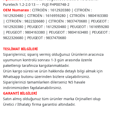
Puretech 1.2-2.0 13 -- - FUJI FHP00748-2
OEM Numarası :
CITROËN : 1612920380 | CITROËN :
1612920480 | CITROËN : 1616959280 | CITROËN : 9804163380
| CITROËN : 9822326680 | CITROËN : 9837470680 | PEUGEOT :
1612920380 | PEUGEOT : 1612920480 | PEUGEOT : 1616959280
| PEUGEOT : 9804163380 | PEUGEOT : 9804163480 | PEUGEOT :
9822326680 | PEUGEOT : 9837470680
TESLİMAT BİLGİLERİ
Siparişleriniz; sipariş vermiş olduğunuz Ürünlerin aracınıza
uyumunun kontrolü sonrası 1-3 gün arasında özenle
paketlenip tarafınıza kargolanmaktadır.
Ürün kargo süresi ve ürün hakkında detaylı bilgi almak için
Whatsapp butonu üzerinden bizlere ulaşabilirsiniz.
Siparişlerinizi tamamlarken dilerseniz %5 havale
indirimimizden faydalanabilirsiniz.
GARANTİ BİLGİLERİ
Satın almış olduğunuz tüm ürünler marka Orjinalleri olup
Üretici / İthalatçı firma garantisi altındadır.