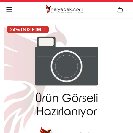


24% İNDIRIMLI