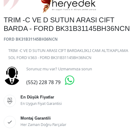
TRIM -C VE D SUTUN ARASI CIFT
BARDA - FORD BK31B31145BH36NCN
FORD BK31B31145BH36NCN
TRIM -C VE D SUTUN ARASI CIFT BARDAKLIKLI CAM ALTI KAPLAMA
SOL FORD V363 - FORD BK31B31145BH36NCN
Sorunuz mu var? Uzmanımıza sorun

(552) 228 78 79
En Düşük Fiyatlar

En Uygun Fiyat Garantisi
Montaj Garantili

Her Zaman Doğru Parçalar