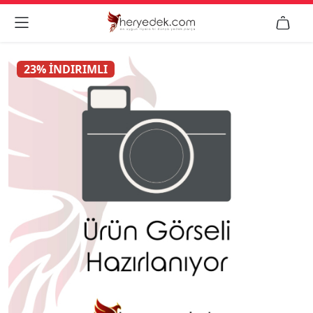


23% İNDIRIMLI