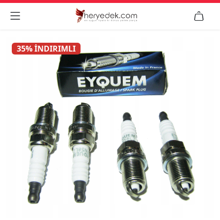


35% İNDIRIMLI