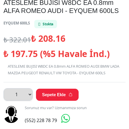
ATESLEME BUJISI W8DC EA 0.8mm
ALFA ROMEO AUDI - EYQUEM 600LS
EYQUEM 600LS
Stokta
₺
208.16
₺
322.01
₺
197.75 (%5 Havale İnd.)
ATESLEME BUJISI W8DC EA 0.8mm ALFA ROMEO AUDI BMW LADA
MAZDA PEUGEOT RENAULT VW TOYOTA - EYQUEM 600LS
Sepete Ekle

Sorunuz mu var? Uzmanımıza sorun

(552) 228 78 79