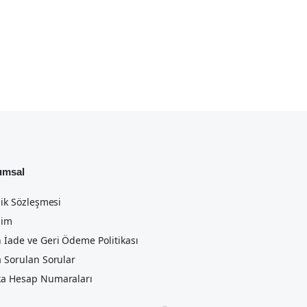
umsal
lik Sözleşmesi
şim
 İade ve Geri Ödeme Politikası
a Sorulan Sorular
a Hesap Numaraları