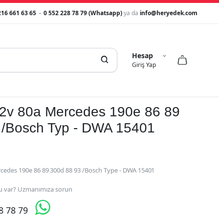
216 661 63 65
-
0 552 228 78 79 (Whatsapp)
ya da
info@heryedek.com
Hesap



Giriş Yap
 12v 80a Mercedes 190e 86 89
 /Bosch Typ - DWA 15401
rcedes 190e 86 89 300d 88 93 /Bosch Type - DWA 15401
 var? Uzmanımıza sorun

28 78 79