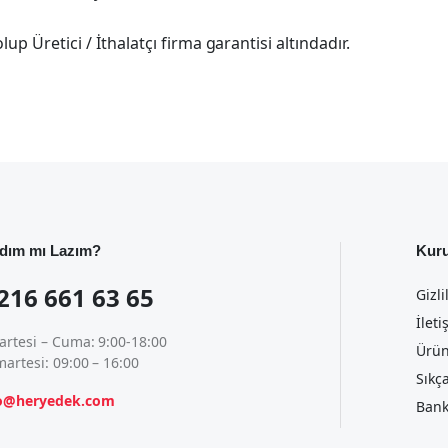
p Üretici / İthalatçı firma garantisi altındadır.
dım mı Lazım?
Kur
216 661 63 65
Gizli
İleti
artesi – Cuma: 9:00-18:00
Ürün
artesi: 09:00 – 16:00
Sıkç
fo@heryedek.com
Bank