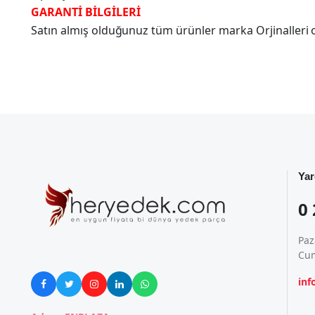
GARANTİ BİLGİLERİ
Satın almış olduğunuz tüm ürünler marka Orjinalleri olu
Yar
0 
Paz
Cum
in




