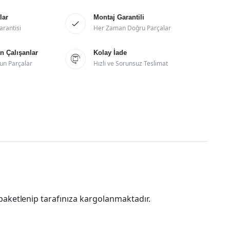
lar
Montaj Garantili

arantisi
Her Zaman Doğru Parçalar
 Çalışanlar
Kolay İade

un Parçalar
Hızlı ve Sorunsuz Teslimat
paketlenip tarafınıza kargolanmaktadır.