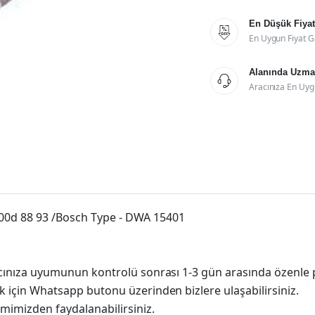
En Düşük Fiyat

En Uygun Fiyat G
Alanında Uzman

Aracınıza En Uyg
300d 88 93 /Bosch Type - DWA 15401
racınıza uyumunun kontrolü sonrası 1-3 gün arasında özenle 
k için Whatsapp butonu üzerinden bizlere ulaşabilirsiniz.
imimizden faydalanabilirsiniz.