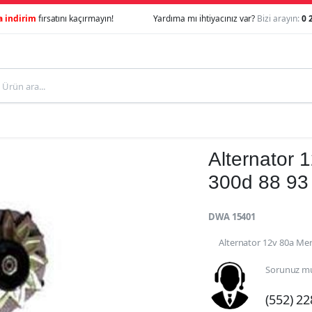
a indirim
fırsatını kaçırmayın!
Yardıma mı ihtiyacınız var?
Bizi arayın:
0 
Alternator
300d 88 93
DWA 15401
Alternator 12v 80a Me
Sorunuz mu
(552) 2