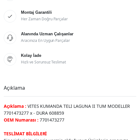
Montaj Garantili

Her Zaman Doğru Parçalar
Alanında Uzman Çalışanlar

Aracınıza En Uygun Parçalar
Kolay İade

Hızlı ve Sorunsuz Teslimat
Açıklama
Açıklama :
VITES KUMANDA TELI LAGUNA II TUM MODELLER
7701473277 x - DURA 608859
OEM Numarası :
7701473277
TESLİMAT BİLGİLERİ