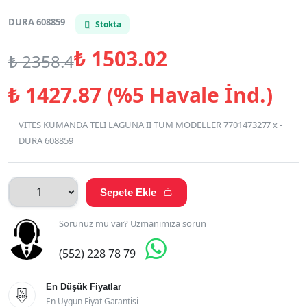
DURA 608859
Stokta
₺
1503.02
₺
2358.4
₺
1427.87 (%5 Havale İnd.)
VITES KUMANDA TELI LAGUNA II TUM MODELLER 7701473277 x -
DURA 608859
Sepete Ekle

Sorunuz mu var? Uzmanımıza sorun

(552) 228 78 79
En Düşük Fiyatlar

En Uygun Fiyat Garantisi