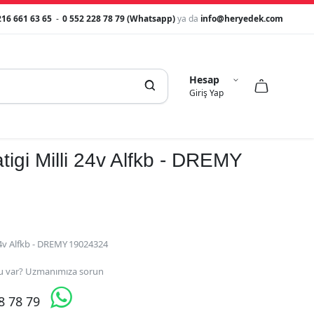
216 661 63 65
-
0 552 228 78 79 (Whatsapp)
ya da
info@heryedek.com
Hesap



Giriş Yap
igi Milli 24v Alfkb - DREMY
24v Alfkb - DREMY 19024324
 var? Uzmanımıza sorun

28 78 79