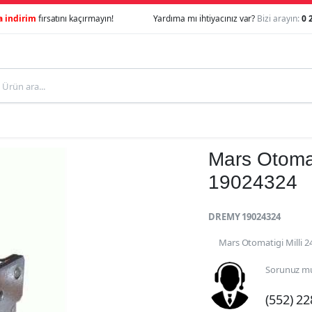
a indirim
fırsatını kaçırmayın!
Yardıma mı ihtiyacınız var?
Bizi arayın:
0 
Mars Otomat
19024324
DREMY 19024324
Mars Otomatigi Milli 
Sorunuz mu
(552) 2