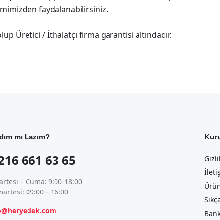
imimizden faydalanabilirsiniz.
p Üretici / İthalatçı firma garantisi altındadır.
dım mı Lazım?
Kur
216 661 63 65
Gizli
İleti
artesi – Cuma: 9:00-18:00
Ürün
artesi: 09:00 – 16:00
Sıkç
fo@heryedek.com
Bank