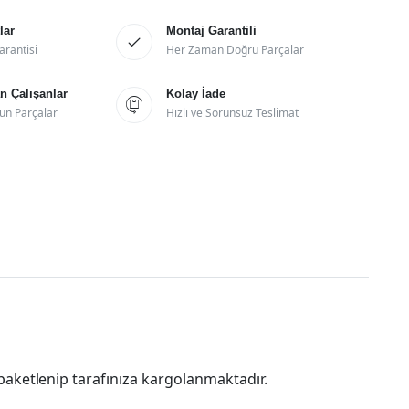
lar
Montaj Garantili

arantisi
Her Zaman Doğru Parçalar
 Çalışanlar
Kolay İade

un Parçalar
Hızlı ve Sorunsuz Teslimat
paketlenip tarafınıza kargolanmaktadır.