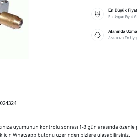
En Düşük Fiyat

En Uygun Fiyat G
Alanında Uzman

Aracınıza En Uyg
9024324
racınıza uyumunun kontrolü sonrası 1-3 gün arasında özenle 
k için Whatsapp butonu üzerinden bizlere ulaşabilirsiniz.