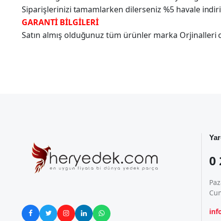
Siparişlerinizi tamamlarken dilerseniz %5 havale indir
GARANTİ BİLGİLERİ
Satın almış olduğunuz tüm ürünler marka Orjinalleri olu
Yar
0 
Paz
Cum
in




