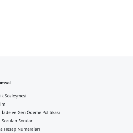
umsal
lik Sözleşmesi
şim
 İade ve Geri Ödeme Politikası
a Sorulan Sorular
a Hesap Numaraları