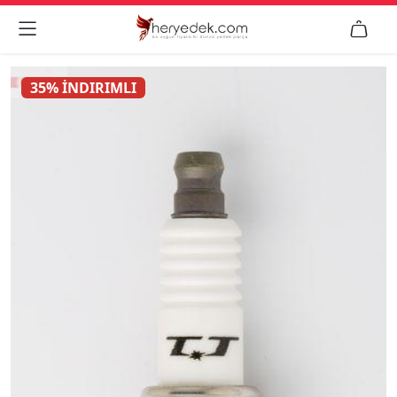


35% İNDIRIMLI