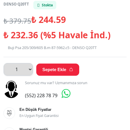
DENSO Q20TT
Stokta
₺
244.59
₺
379.75
₺
232.36 (%5 Havale İnd.)
Buji Psa 205/309/605 B.m 87-5962.c5 - DENSO Q20TT
Sepete Ekle

Sorunuz mu var? Uzmanımıza sorun

(552) 228 78 79
En Düşük Fiyatlar

En Uygun Fiyat Garantisi
Montaj Garantili