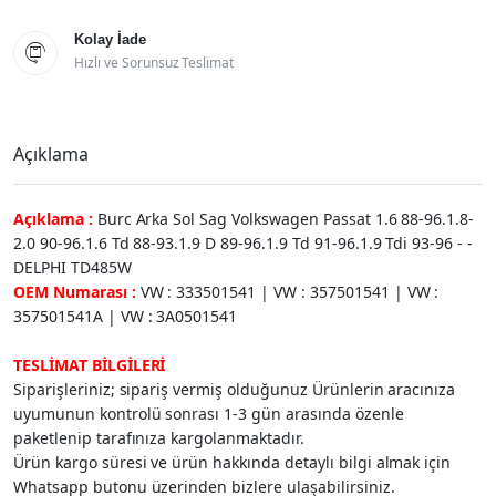
Kolay İade

Hızlı ve Sorunsuz Teslimat
Açıklama
Açıklama :
Burc Arka Sol Sag Volkswagen Passat 1.6 88-96.1.8-
2.0 90-96.1.6 Td 88-93.1.9 D 89-96.1.9 Td 91-96.1.9 Tdi 93-96 - -
DELPHI TD485W
OEM Numarası :
VW : 333501541 | VW : 357501541 | VW :
357501541A | VW : 3A0501541
TESLİMAT BİLGİLERİ
Siparişleriniz; sipariş vermiş olduğunuz Ürünlerin aracınıza
uyumunun kontrolü sonrası 1-3 gün arasında özenle
paketlenip tarafınıza kargolanmaktadır.
Ürün kargo süresi ve ürün hakkında detaylı bilgi almak için
Whatsapp butonu üzerinden bizlere ulaşabilirsiniz.