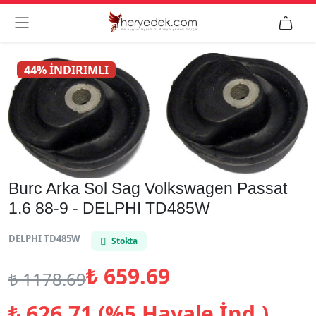


44% İNDIRIMLI
Burc Arka Sol Sag Volkswagen Passat
1.6 88-9 - DELPHI TD485W
DELPHI TD485W
Stokta
₺
659.69
₺
1178.69
₺
626.71 (%5 Havale İnd.)