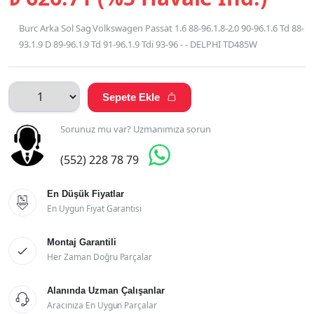
Burc Arka Sol Sag Volkswagen Passat 1.6 88-96.1.8-2.0 90-96.1.6 Td 88-
93.1.9 D 89-96.1.9 Td 91-96.1.9 Tdi 93-96 - - DELPHI TD485W
Sepete Ekle

Sorunuz mu var? Uzmanımıza sorun

(552) 228 78 79
En Düşük Fiyatlar

En Uygun Fiyat Garantisi
Montaj Garantili

Her Zaman Doğru Parçalar
Alanında Uzman Çalışanlar

Aracınıza En Uygun Parçalar