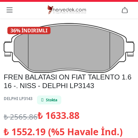


36% İNDIRIMLI
FREN BALATASI ON FIAT TALENTO 1.6
16 -. NISS - DELPHI LP3143
DELPHI LP3143
Stokta
₺
1633.88
₺
2565.86
₺
1552.19 (%5 Havale İnd.)