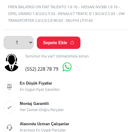
FREN BALATASI ON FIAT TALENTO 1.6 16 -. NISSAN NV300 1.6 16 -.
OPEL VIVARO 1.9/2.0/2.5 03 - RENAULT TRAFIC II 1.9/2.0/2.5 03 -. VW
TRANSPORTER 2.0/2.5/2.8 90-03 - DELPHI LP3143
Sepete Ekle

Sorunuz mu var? Uzmanımıza sorun

(552) 228 78 79
En Düşük Fiyatlar

En Uygun Fiyat Garantisi
Montaj Garantili

Her Zaman Doğru Parçalar
Alanında Uzman Çalışanlar

Aracınıza En Uygun Parçalar