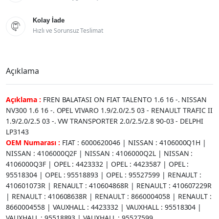
Kolay İade

Hızlı ve Sorunsuz Teslimat
Açıklama
Açıklama :
FREN BALATASI ON FIAT TALENTO 1.6 16 -. NISSAN
NV300 1.6 16 -. OPEL VIVARO 1.9/2.0/2.5 03 - RENAULT TRAFIC II
1.9/2.0/2.5 03 -. VW TRANSPORTER 2.0/2.5/2.8 90-03 - DELPHI
LP3143
OEM Numarası :
FIAT : 6000620046 | NISSAN : 4106000Q1H |
NISSAN : 4106000Q2F | NISSAN : 4106000Q2L | NISSAN :
4106000Q3F | OPEL : 4423332 | OPEL : 4423587 | OPEL :
95518304 | OPEL : 95518893 | OPEL : 95527599 | RENAULT :
410601073R | RENAULT : 410604868R | RENAULT : 410607229R
| RENAULT : 410608638R | RENAULT : 8660004058 | RENAULT :
8660004558 | VAUXHALL : 4423332 | VAUXHALL : 95518304 |
VAUXHALL : 95518893 | VAUXHALL : 95527599