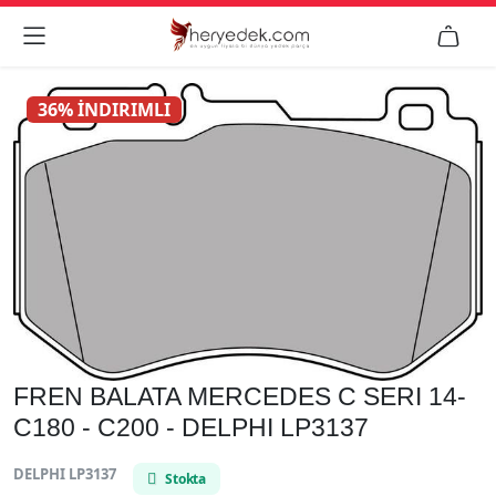


36% İNDIRIMLI
FREN BALATA MERCEDES C SERI 14-
C180 - C200 - DELPHI LP3137
DELPHI LP3137
Stokta