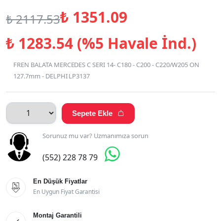
₺
1351.09
₺
2117.53
₺
1283.54 (%5 Havale İnd.)
FREN BALATA MERCEDES C SERI 14- C180 - C200 - C220/W205 ON
127.7mm - DELPHI LP3137
Sepete Ekle

Sorunuz mu var? Uzmanımıza sorun

(552) 228 78 79
En Düşük Fiyatlar

En Uygun Fiyat Garantisi
Montaj Garantili