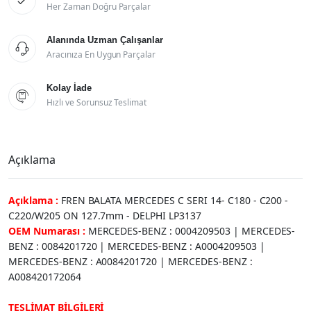

Her Zaman Doğru Parçalar
Alanında Uzman Çalışanlar

Aracınıza En Uygun Parçalar
Kolay İade

Hızlı ve Sorunsuz Teslimat
Açıklama
Açıklama :
FREN BALATA MERCEDES C SERI 14- C180 - C200 -
C220/W205 ON 127.7mm - DELPHI LP3137
OEM Numarası :
MERCEDES-BENZ : 0004209503 | MERCEDES-
BENZ : 0084201720 | MERCEDES-BENZ : A0004209503 |
MERCEDES-BENZ : A0084201720 | MERCEDES-BENZ :
A008420172064
TESLİMAT BİLGİLERİ