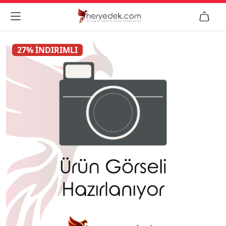


27% İNDIRIMLI