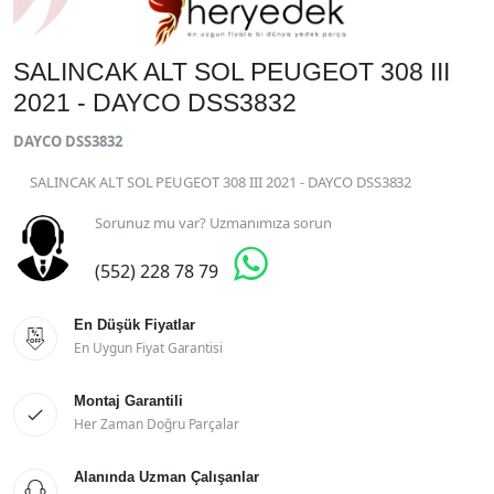
SALINCAK ALT SOL PEUGEOT 308 III
2021 - DAYCO DSS3832
DAYCO DSS3832
SALINCAK ALT SOL PEUGEOT 308 III 2021 - DAYCO DSS3832
Sorunuz mu var? Uzmanımıza sorun

(552) 228 78 79
En Düşük Fiyatlar

En Uygun Fiyat Garantisi
Montaj Garantili

Her Zaman Doğru Parçalar
Alanında Uzman Çalışanlar
