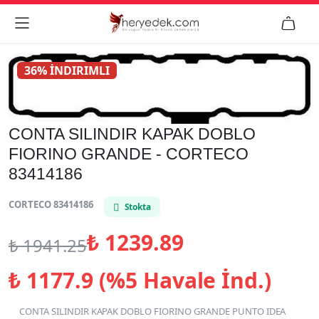


36% İNDIRIMLI
CONTA SILINDIR KAPAK DOBLO
FIORINO GRANDE - CORTECO
83414186
CORTECO 83414186
Stokta
₺
1239.89
₺
1941.25
₺
1177.9 (%5 Havale İnd.)
CONTA SILINDIR KAPAK DOBLO FIORINO GRANDE PUNTO IDEA