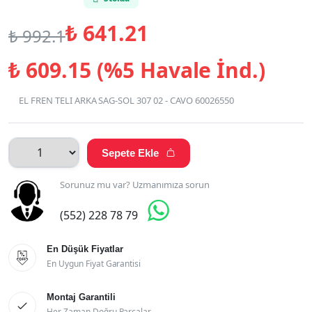
₺
641.21
₺
992.1
₺
609.15 (%5 Havale İnd.)
EL FREN TELI ARKA SAG-SOL 307 02 - CAVO 60026550
Sepete Ekle

Sorunuz mu var? Uzmanımıza sorun

(552) 228 78 79
En Düşük Fiyatlar

En Uygun Fiyat Garantisi
Montaj Garantili

Her Zaman Doğru Parçalar