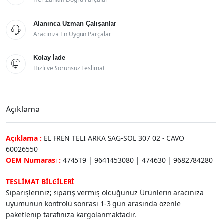
Alanında Uzman Çalışanlar

Aracınıza En Uygun Parçalar
Kolay İade

Hızlı ve Sorunsuz Teslimat
Açıklama
Açıklama :
EL FREN TELI ARKA SAG-SOL 307 02 - CAVO
60026550
OEM Numarası :
4745T9 | 9641453080 | 474630 | 9682784280
TESLİMAT BİLGİLERİ
Siparişleriniz; sipariş vermiş olduğunuz Ürünlerin aracınıza
uyumunun kontrolü sonrası 1-3 gün arasında özenle
paketlenip tarafınıza kargolanmaktadır.