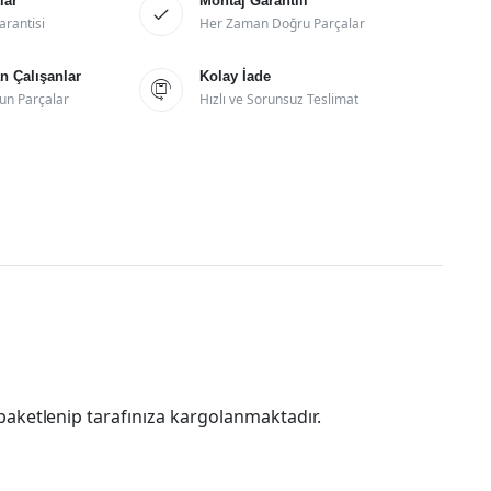
lar
Montaj Garantili

arantisi
Her Zaman Doğru Parçalar
 Çalışanlar
Kolay İade

un Parçalar
Hızlı ve Sorunsuz Teslimat
paketlenip tarafınıza kargolanmaktadır.