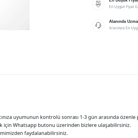
En Düşük Fiyat

En Uygun Fiyat G
Alanında Uzman

Aracınıza En Uyg
racınıza uyumunun kontrolü sonrası 1-3 gün arasında özenle 
k için Whatsapp butonu üzerinden bizlere ulaşabilirsiniz.
imimizden faydalanabilirsiniz.