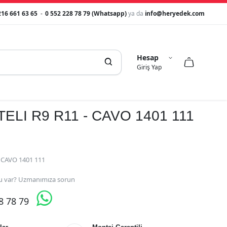
216 661 63 65
-
0 552 228 78 79 (Whatsapp)
ya da
info@heryedek.com
Hesap



Giriş Yap
ELI R9 R11 - CAVO 1401 111
- CAVO 1401 111
 var? Uzmanımıza sorun

28 78 79