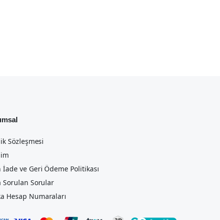
umsal
lik Sözleşmesi
şim
 İade ve Geri Ödeme Politikası
a Sorulan Sorular
a Hesap Numaraları