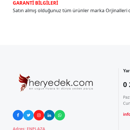
GARANTİ BİLGİLERİ
Satın almış olduğunuz tüm ürünler marka Orjinalleri olu
Yar
0 
Paz
Cum
in





Adres: ENPLAZA