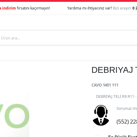
a indirim
fırsatını kaçırmayın!
Yardıma mı ihtiyacınız var?
Bizi arayın:
0 
DEBRIYAJ T
CAVO 1401 111
DEBRIYAJ TELI R9 R11 
Sorunuz mu
(552) 2