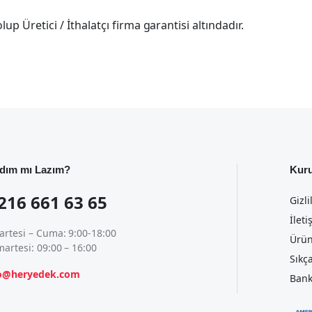
p Üretici / İthalatçı firma garantisi altındadır.
dım mı Lazım?
Kur
216 661 63 65
Gizli
İleti
artesi – Cuma: 9:00-18:00
Ürün
artesi: 09:00 – 16:00
Sıkç
fo@heryedek.com
Bank