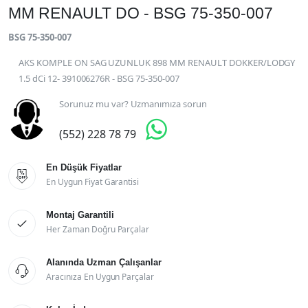
MM RENAULT DO - BSG 75-350-007
BSG 75-350-007
AKS KOMPLE ON SAG UZUNLUK 898 MM RENAULT DOKKER/LODGY
1.5 dCi 12- 391006276R - BSG 75-350-007
Sorunuz mu var? Uzmanımıza sorun

(552) 228 78 79
En Düşük Fiyatlar

En Uygun Fiyat Garantisi
Montaj Garantili

Her Zaman Doğru Parçalar
Alanında Uzman Çalışanlar

Aracınıza En Uygun Parçalar