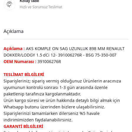
Kolay İade

Hızlı ve Sorunsuz Teslimat
Açıklama
Açıklama :
AKS KOMPLE ON SAG UZUNLUK 898 MM RENAULT
DOKKER/LODGY 1.5 dCi 12- 391006276R - BSG 75-350-007
OEM Numarası :
391006276R
TESLİMAT BİLGİLERİ
Siparişleriniz; sipariş vermiş olduğunuz Ürünlerin aracınıza
uyumunun kontrolü sonrası 1-3 gün arasında özenle
paketlenip tarafınıza kargolanmaktadır.
Ürün kargo süresi ve ürün hakkında detaylı bilgi almak için
Whatsapp butonu üzerinden bizlere ulaşabilirsiniz.
Siparişlerinizi tamamlarken dilerseniz %5 havale
indirimimizden faydalanabilirsiniz.
GARANTİ BİLGİLERİ