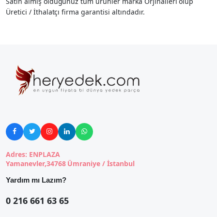
Satın almış olduğunuz tüm ürünler marka Orjinalleri olup
Üretici / İthalatçı firma garantisi altındadır.





Adres: ENPLAZA
Yamanevler,34768 Ümraniye / İstanbul
Yardım mı Lazım?
0 216 661 63 65