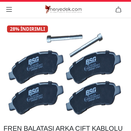


28% İNDIRIMLI
FREN BALATASI ARKA CIFT KABLOLU