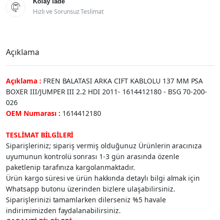
Kolay İade

Hızlı ve Sorunsuz Teslimat
Açıklama
Açıklama :
FREN BALATASI ARKA CIFT KABLOLU 137 MM PSA
BOXER III/JUMPER III 2.2 HDI 2011- 1614412180 - BSG 70-200-
026
OEM Numarası :
1614412180
TESLİMAT BİLGİLERİ
Siparişleriniz; sipariş vermiş olduğunuz Ürünlerin aracınıza
uyumunun kontrolü sonrası 1-3 gün arasında özenle
paketlenip tarafınıza kargolanmaktadır.
Ürün kargo süresi ve ürün hakkında detaylı bilgi almak için
Whatsapp butonu üzerinden bizlere ulaşabilirsiniz.
Siparişlerinizi tamamlarken dilerseniz %5 havale
indirimimizden faydalanabilirsiniz.