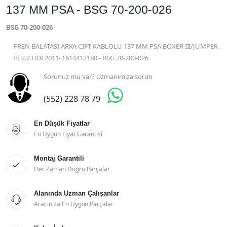
137 MM PSA - BSG 70-200-026
BSG 70-200-026
FREN BALATASI ARKA CIFT KABLOLU 137 MM PSA BOXER III/JUMPER
III 2.2 HDI 2011- 1614412180 - BSG 70-200-026
Sorunuz mu var? Uzmanımıza sorun

(552) 228 78 79
En Düşük Fiyatlar

En Uygun Fiyat Garantisi
Montaj Garantili

Her Zaman Doğru Parçalar
Alanında Uzman Çalışanlar

Aracınıza En Uygun Parçalar