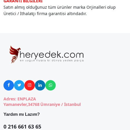
GARANTİ BİLGİLERİ
Satın almış olduğunuz tüm ürünler marka Orjinalleri olup
Üretici / İthalatçı firma garantisi altındadır.





Adres: ENPLAZA
Yamanevler,34768 Ümraniye / İstanbul
Yardım mı Lazım?
0 216 661 63 65