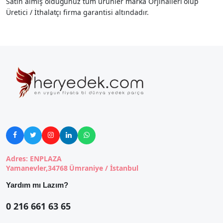
Satın almış olduğunuz tüm ürünler marka Orjinalleri olup
Üretici / İthalatçı firma garantisi altındadır.





Adres: ENPLAZA
Yamanevler,34768 Ümraniye / İstanbul
Yardım mı Lazım?
0 216 661 63 65