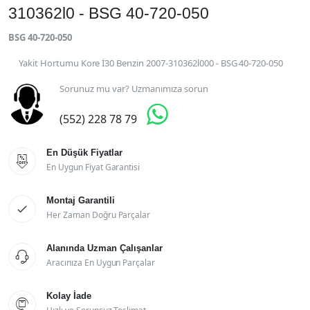
310362l0 - BSG 40-720-050
BSG 40-720-050
Yakit Hortumu Kore İ30 Benzin 2007-310362l000 - BSG 40-720-050
Sorunuz mu var? Uzmanımıza sorun

(552) 228 78 79
En Düşük Fiyatlar

En Uygun Fiyat Garantisi
Montaj Garantili

Her Zaman Doğru Parçalar
Alanında Uzman Çalışanlar

Aracınıza En Uygun Parçalar
Kolay İade
