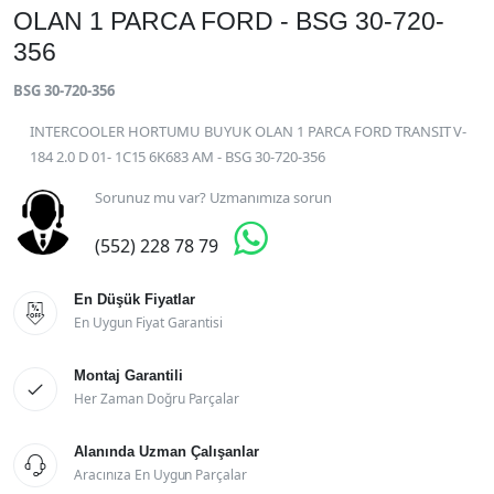
OLAN 1 PARCA FORD - BSG 30-720-
356
BSG 30-720-356
INTERCOOLER HORTUMU BUYUK OLAN 1 PARCA FORD TRANSIT V-
184 2.0 D 01- 1C15 6K683 AM - BSG 30-720-356
Sorunuz mu var? Uzmanımıza sorun

(552) 228 78 79
En Düşük Fiyatlar

En Uygun Fiyat Garantisi
Montaj Garantili

Her Zaman Doğru Parçalar
Alanında Uzman Çalışanlar

Aracınıza En Uygun Parçalar