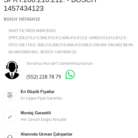
1457434123
BOSCH 1457434123
YAKIT FILTRESI MERCEDES
SPRT.208.210.212.308.310.312.408.410.412.D -VARIO.512.612.812.D -
VITO.108.110.D -208.210.308.310.408.410.508.D OM.601-OM.602 88-96-
06 A6010901452 - BOSCH 1457434123
Sorunuz mu var? Uzmanımıza sorun

(552) 228 78 79
En Düşük Fiyatlar

En Uygun Fiyat Garantisi
Montaj Garantili

Her Zaman Doğru Parçalar
Alanında Uzman Çalışanlar
