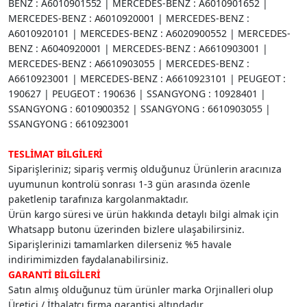
BENZ : A6010901552 | MERCEDES-BENZ : A6010901652 |
MERCEDES-BENZ : A6010920001 | MERCEDES-BENZ :
A6010920101 | MERCEDES-BENZ : A6020900552 | MERCEDES-
BENZ : A6040920001 | MERCEDES-BENZ : A6610903001 |
MERCEDES-BENZ : A6610903055 | MERCEDES-BENZ :
A6610923001 | MERCEDES-BENZ : A6610923101 | PEUGEOT :
190627 | PEUGEOT : 190636 | SSANGYONG : 10928401 |
SSANGYONG : 6010900352 | SSANGYONG : 6610903055 |
SSANGYONG : 6610923001
TESLİMAT BİLGİLERİ
Siparişleriniz; sipariş vermiş olduğunuz Ürünlerin aracınıza
uyumunun kontrolü sonrası 1-3 gün arasında özenle
paketlenip tarafınıza kargolanmaktadır.
Ürün kargo süresi ve ürün hakkında detaylı bilgi almak için
Whatsapp butonu üzerinden bizlere ulaşabilirsiniz.
Siparişlerinizi tamamlarken dilerseniz %5 havale
indirimimizden faydalanabilirsiniz.
GARANTİ BİLGİLERİ
Satın almış olduğunuz tüm ürünler marka Orjinalleri olup
Üretici / İthalatçı firma garantisi altındadır.