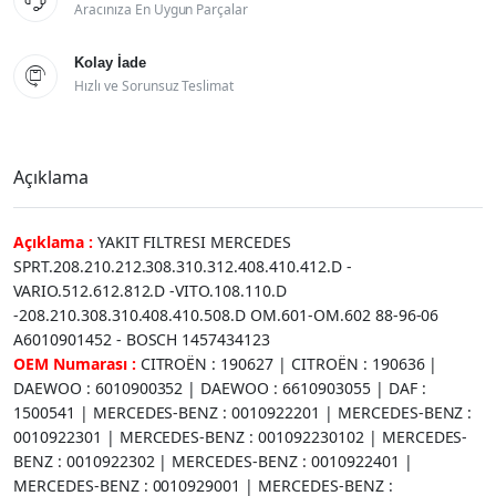
Aracınıza En Uygun Parçalar
Kolay İade

Hızlı ve Sorunsuz Teslimat
Açıklama
Açıklama :
YAKIT FILTRESI MERCEDES
SPRT.208.210.212.308.310.312.408.410.412.D -
VARIO.512.612.812.D -VITO.108.110.D
-208.210.308.310.408.410.508.D OM.601-OM.602 88-96-06
A6010901452 - BOSCH 1457434123
OEM Numarası :
CITROËN : 190627 | CITROËN : 190636 |
DAEWOO : 6010900352 | DAEWOO : 6610903055 | DAF :
1500541 | MERCEDES-BENZ : 0010922201 | MERCEDES-BENZ :
0010922301 | MERCEDES-BENZ : 001092230102 | MERCEDES-
BENZ : 0010922302 | MERCEDES-BENZ : 0010922401 |
MERCEDES-BENZ : 0010929001 | MERCEDES-BENZ :