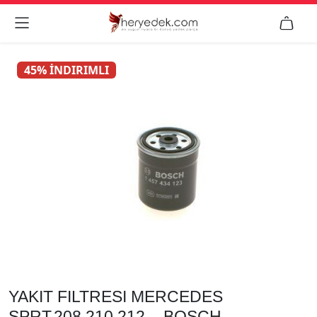


45% İNDIRIMLI
YAKIT FILTRESI MERCEDES
SPRT.208.210.212. - BOSCH