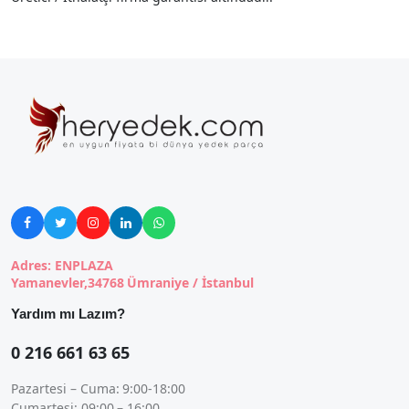





Adres: ENPLAZA
Yamanevler,34768 Ümraniye / İstanbul
Yardım mı Lazım?
0 216 661 63 65
Pazartesi – Cuma: 9:00-18:00
Cumartesi: 09:00 – 16:00