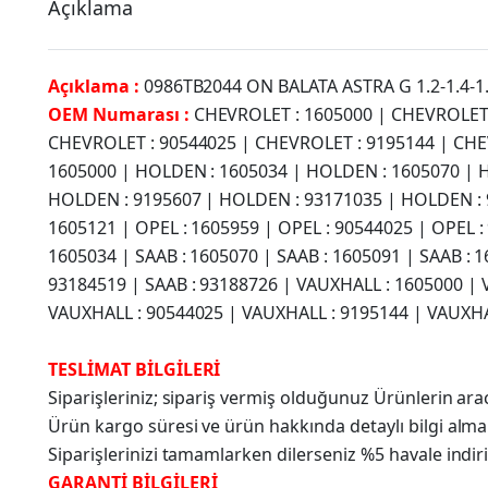
Açıklama
Açıklama :
0986TB2044 ON BALATA ASTRA G 1.2-1.4-1.
OEM Numarası :
CHEVROLET : 1605000 | CHEVROLET 
CHEVROLET : 90544025 | CHEVROLET : 9195144 | CHE
1605000 | HOLDEN : 1605034 | HOLDEN : 1605070 | 
HOLDEN : 9195607 | HOLDEN : 93171035 | HOLDEN : 93
1605121 | OPEL : 1605959 | OPEL : 90544025 | OPEL :
1605034 | SAAB : 1605070 | SAAB : 1605091 | SAAB : 1
93184519 | SAAB : 93188726 | VAUXHALL : 1605000 | 
VAUXHALL : 90544025 | VAUXHALL : 9195144 | VAUXHA
TESLİMAT BİLGİLERİ
Siparişleriniz; sipariş vermiş olduğunuz Ürünlerin a
Ürün kargo süresi ve ürün hakkında detaylı bilgi alma
Siparişlerinizi tamamlarken dilerseniz %5 havale indir
GARANTİ BİLGİLERİ