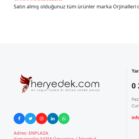
Satın almış olduğunuz tüm ürünler marka Orjinalleri olu
Yar
0 
Paz
Cum
in





Adres: ENPLAZA
Yamanevler,34768 Ümraniye / İstanbul