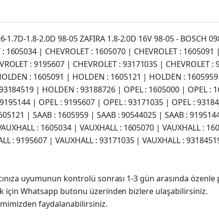
6-1.7D-1.8-2.0D 98-05 ZAFIRA 1.8-2.0D 16V 98-05 - BOSCH 0
: 1605034 | CHEVROLET : 1605070 | CHEVROLET : 1605091 
VROLET : 9195607 | CHEVROLET : 93171035 | CHEVROLET : 
HOLDEN : 1605091 | HOLDEN : 1605121 | HOLDEN : 1605959
184519 | HOLDEN : 93188726 | OPEL : 1605000 | OPEL : 16
 9195144 | OPEL : 9195607 | OPEL : 93171035 | OPEL : 93184
605121 | SAAB : 1605959 | SAAB : 90544025 | SAAB : 9195144
VAUXHALL : 1605034 | VAUXHALL : 1605070 | VAUXHALL : 16
LL : 9195607 | VAUXHALL : 93171035 | VAUXHALL : 9318451
racınıza uyumunun kontrolü sonrası 1-3 gün arasında özenle 
k için Whatsapp butonu üzerinden bizlere ulaşabilirsiniz.
imimizden faydalanabilirsiniz.