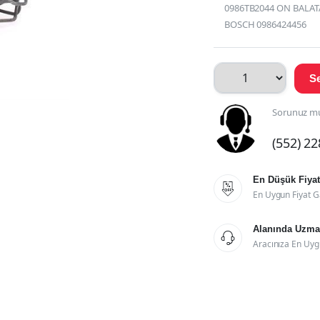
0986TB2044 ON BALATA A
BOSCH 0986424456
Se
Sorunuz mu
(552) 2
En Düşük Fiyat

En Uygun Fiyat G
Alanında Uzman

Aracınıza En Uyg