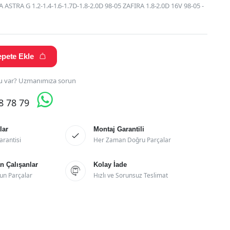
STRA G 1.2-1.4-1.6-1.7D-1.8-2.0D 98-05 ZAFIRA 1.8-2.0D 16V 98-05 -
pete Ekle

 var? Uzmanımıza sorun

28 78 79
lar
Montaj Garantili

arantisi
Her Zaman Doğru Parçalar
 Çalışanlar
Kolay İade

un Parçalar
Hızlı ve Sorunsuz Teslimat