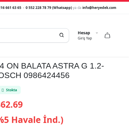
216 661 63 65
-
0 552 228 78 79 (Whatsapp)
ya da
info@heryedek.com
Hesap



Giriş Yap
4 ON BALATA ASTRA G 1.2-
 BOSCH 0986424456
Stokta
62.69
%5 Havale İnd.)