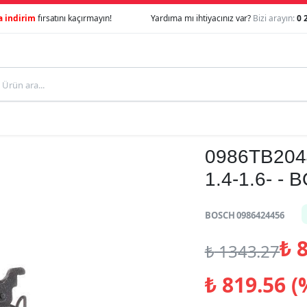
a indirim
fırsatını kaçırmayın!
Yardıma mı ihtiyacınız var?
Bizi arayın:
0 
0986TB204
1.4-1.6- -
BOSCH 0986424456
₺
8
₺
1343.27
₺
819.56 (