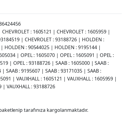
986424456
| CHEVROLET : 1605121 | CHEVROLET : 1605959 |
93184519 | CHEVROLET : 93188726 | HOLDEN :
 | HOLDEN : 90544025 | HOLDEN : 9195144 |
05034 | OPEL : 1605070 | OPEL : 1605091 | OPEL :
519 | OPEL : 93188726 | SAAB : 1605000 | SAAB :
 | SAAB : 9195607 | SAAB : 93171035 | SAAB :
05091 | VAUXHALL : 1605121 | VAUXHALL : 1605959 |
9 | VAUXHALL : 93188726
paketlenip tarafınıza kargolanmaktadır.