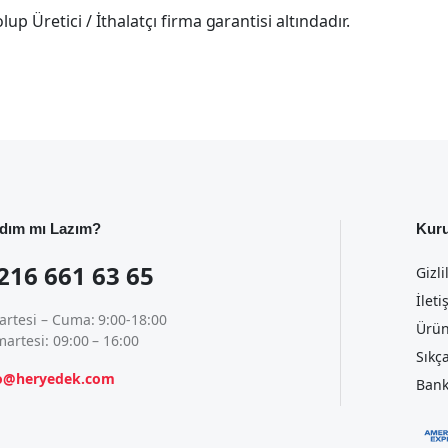
p Üretici / İthalatçı firma garantisi altındadır.
dım mı Lazım?
Kur
216 661 63 65
Gizli
İleti
artesi – Cuma: 9:00-18:00
Ürün
artesi: 09:00 – 16:00
Sıkç
fo@heryedek.com
Bank