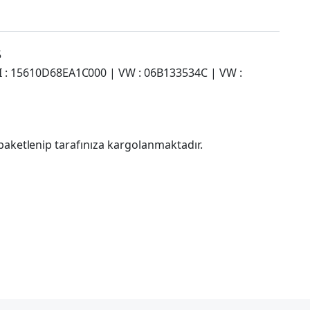
5
 : 15610D68EA1C000 | VW : 06B133534C | VW :
paketlenip tarafınıza kargolanmaktadır.