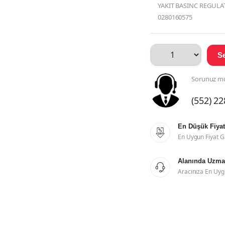
YAKIT BASINC REGULAT
0280160575
Se
Sorunuz mu
(552) 2
En Düşük Fiyat

En Uygun Fiyat G
Alanında Uzman

Aracınıza En Uyg