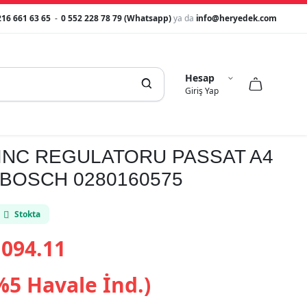
216 661 63 65
-
0 552 228 78 79 (Whatsapp)
ya da
info@heryedek.com
Hesap



Giriş Yap
SINC REGULATORU PASSAT A4
 BOSCH 0280160575
Stokta
094.11
%5 Havale İnd.)