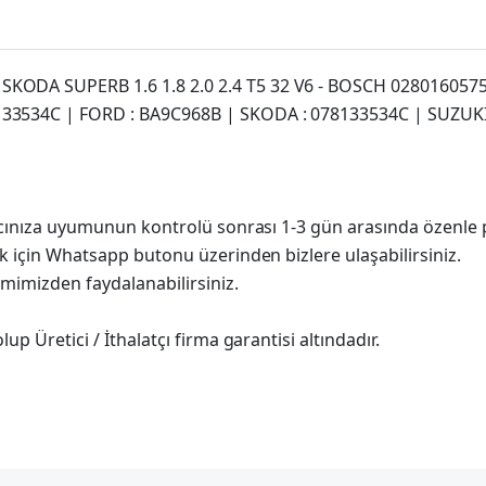
KODA SUPERB 1.6 1.8 2.0 2.4 T5 32 V6 - BOSCH 028016057
133534C | FORD : BA9C968B | SKODA : 078133534C | SUZUKI
racınıza uyumunun kontrolü sonrası 1-3 gün arasında özenle 
k için Whatsapp butonu üzerinden bizlere ulaşabilirsiniz.
imimizden faydalanabilirsiniz.
p Üretici / İthalatçı firma garantisi altındadır.