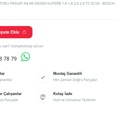
ORU PASSAT A4 A6 SKODA SUPERB 1.6 1.8 2.0 2.4 T5 32 V6 - BOSCH
pete Ekle

 var? Uzmanımıza sorun

28 78 79
lar
Montaj Garantili

arantisi
Her Zaman Doğru Parçalar
 Çalışanlar
Kolay İade

un Parçalar
Hızlı ve Sorunsuz Teslimat