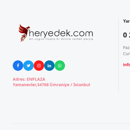
Yar
0 
Paz
Cum
in





Adres: ENPLAZA
Yamanevler,34768 Ümraniye / İstanbul