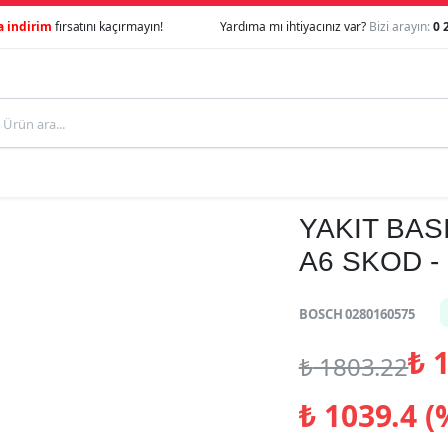
a indirim
fırsatını kaçırmayın!
Yardıma mı ihtiyacınız var?
Bizi arayın:
0 
YAKIT BA
A6 SKOD -
BOSCH 0280160575
₺
1
₺
1803.22
₺
1039.4 (