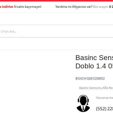
a indirim
fırsatını kaçırmayın!
Yardıma mı ihtiyacınız var?
Bizi arayın:
0 
Basinc Sen
Doblo 1.4 
BOSCH 0261230052
Basinc Sensoru Alfa R
Sorunuz mu
(552) 2