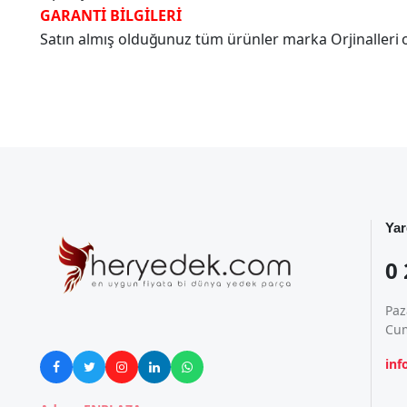
GARANTİ BİLGİLERİ
Satın almış olduğunuz tüm ürünler marka Orjinalleri olu
Yar
0 
Paz
Cum
in




