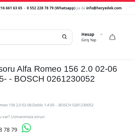
216 661 63 65
-
0 552 228 78 79 (Whatsapp)
ya da
info@heryedek.com
Hesap



Giriş Yap
soru Alfa Romeo 156 2.0 02-06
05- - BOSCH 0261230052
omeo 156 2.0 02-06 Doblo 1.4 05- - BOSCH 0261230052
 var? Uzmanımıza sorun

28 78 79