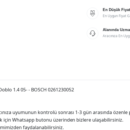
En Düşük Fiyat

En Uygun Fiyat G
Alanında Uzman

Aracınıza En Uyg
 Doblo 1.4 05- - BOSCH 0261230052
racınıza uyumunun kontrolü sonrası 1-3 gün arasında özenle 
k için Whatsapp butonu üzerinden bizlere ulaşabilirsiniz.
imimizden faydalanabilirsiniz.