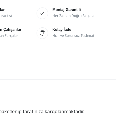
lar
Montaj Garantili

arantisi
Her Zaman Doğru Parçalar
 Çalışanlar
Kolay İade

un Parçalar
Hızlı ve Sorunsuz Teslimat
paketlenip tarafınıza kargolanmaktadır.