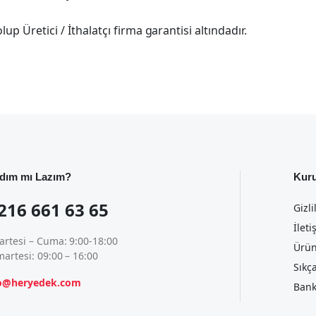
p Üretici / İthalatçı firma garantisi altındadır.
dım mı Lazım?
Kur
216 661 63 65
Gizli
İleti
artesi – Cuma: 9:00-18:00
Ürün
artesi: 09:00 – 16:00
Sıkç
fo@heryedek.com
Bank