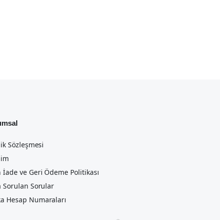
umsal
lik Sözleşmesi
şim
 İade ve Geri Ödeme Politikası
a Sorulan Sorular
a Hesap Numaraları