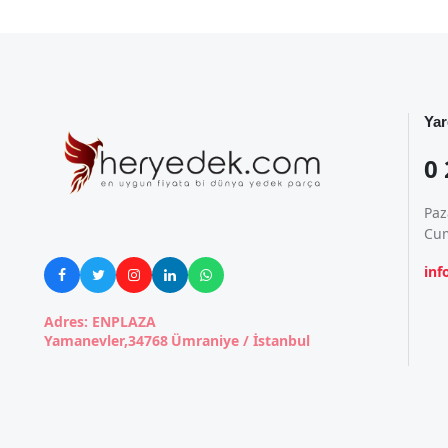
Yar
0 
Paz
Cum
in





Adres: ENPLAZA
Yamanevler,34768 Ümraniye / İstanbul