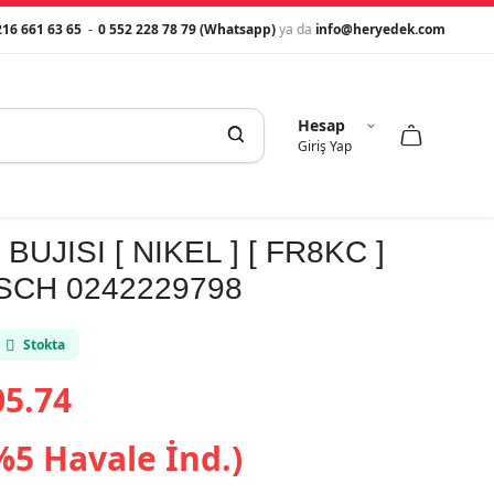
216 661 63 65
-
0 552 228 78 79 (Whatsapp)
ya da
info@heryedek.com
Hesap



Giriş Yap
UJISI [ NIKEL ] [ FR8KC ]
OSCH 0242229798
Stokta
5.74
%5 Havale İnd.)