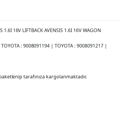
IS 1.6I 16V LIFTBACK AVENSIS 1.6I 16V WAGON
| TOYOTA : 9008091194 | TOYOTA : 9008091217 |
paketlenip tarafınıza kargolanmaktadır.