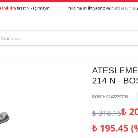
a indirim
fırsatını kaçırmayın!
Yardıma mı ihtiyacınız var?
Bizi arayın:
0 
ATESLEME B
214 N - B
BOSCH 0242229798
₺
20
₺
318.16
₺
195.45 (