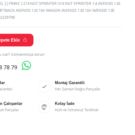
EL ] [ FR8KC ] 214 NGT SPRINTER 314 NGT SPRINTER 1.4 AVENSIS 1.6I
LIFTBACK AVENSIS 1.6I 16V WAGON AVENSIS 1.8I 16V AVENSIS 1.8I
42229798
pete Ekle

 var? Uzmanımıza sorun

28 78 79
lar
Montaj Garantili

arantisi
Her Zaman Doğru Parçalar
 Çalışanlar
Kolay İade

un Parçalar
Hızlı ve Sorunsuz Teslimat