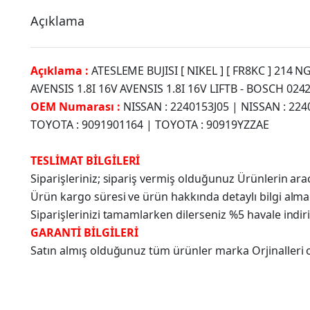
Açıklama
Açıklama :
ATESLEME BUJISI [ NIKEL ] [ FR8KC ] 214
AVENSIS 1.8I 16V AVENSIS 1.8I 16V LIFTB - BOSCH 024
OEM Numarası :
NISSAN : 2240153J05 | NISSAN : 22
TOYOTA : 9091901164 | TOYOTA : 90919YZZAE
TESLİMAT BİLGİLERİ
Siparişleriniz; sipariş vermiş olduğunuz Ürünlerin a
Ürün kargo süresi ve ürün hakkında detaylı bilgi alma
Siparişlerinizi tamamlarken dilerseniz %5 havale indir
GARANTİ BİLGİLERİ
Satın almış olduğunuz tüm ürünler marka Orjinalleri olu