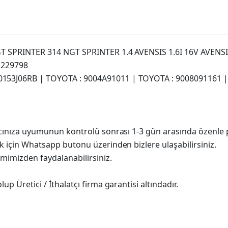
 NGT SPRINTER 314 NGT SPRINTER 1.4 AVENSIS 1.6I 16V AVENS
2229798
40153J06RB | TOYOTA : 9004A91011 | TOYOTA : 9008091161 
racınıza uyumunun kontrolü sonrası 1-3 gün arasında özenle 
k için Whatsapp butonu üzerinden bizlere ulaşabilirsiniz.
imimizden faydalanabilirsiniz.
p Üretici / İthalatçı firma garantisi altındadır.