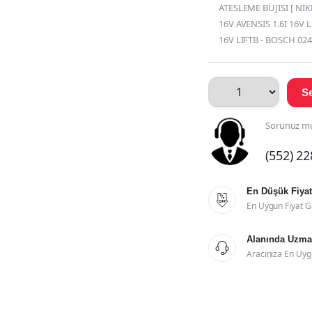
ATESLEME BUJISI [ NIK
16V AVENSIS 1.6I 16V 
16V LIFTB - BOSCH 02
Se
Sorunuz mu
(552) 2
En Düşük Fiyat

En Uygun Fiyat G
Alanında Uzman

Aracınıza En Uyg