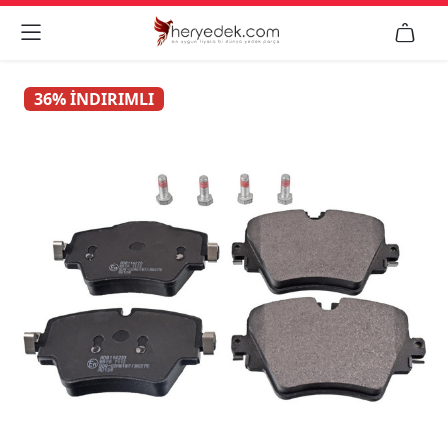


36% İNDIRIMLI