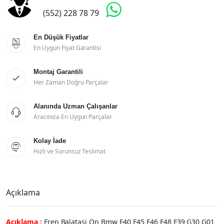

(552) 228 78 79
En Düşük Fiyatlar

En Uygun Fiyat Garantisi
Montaj Garantili

Her Zaman Doğru Parçalar
Alanında Uzman Çalışanlar

Aracınıza En Uygun Parçalar
Kolay İade

Hızlı ve Sorunsuz Teslimat
Açıklama
Açıklama :
Fren Balatasi On Bmw F40 F45 F46 F48 F39 G30 G01