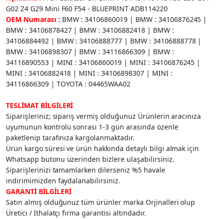
G02 Z4 G29 Mini F60 F54 - BLUEPRINT ADB114220
OEM Numarası :
BMW : 34106860019 | BMW : 34106876245 |
BMW : 34106878427 | BMW : 34106882418 | BMW :
34106884492 | BMW : 34106888777 | BMW : 34106888778 |
BMW : 34106898307 | BMW : 34116866309 | BMW :
34116890553 | MINI : 34106860019 | MINI : 34106876245 |
MINI : 34106882418 | MINI : 34106898307 | MINI :
34116866309 | TOYOTA : 04465WAA02
TESLİMAT BİLGİLERİ
Siparişleriniz; sipariş vermiş olduğunuz Ürünlerin aracınıza
uyumunun kontrolü sonrası 1-3 gün arasında özenle
paketlenip tarafınıza kargolanmaktadır.
Ürün kargo süresi ve ürün hakkında detaylı bilgi almak için
Whatsapp butonu üzerinden bizlere ulaşabilirsiniz.
Siparişlerinizi tamamlarken dilerseniz %5 havale
indirimimizden faydalanabilirsiniz.
GARANTİ BİLGİLERİ
Satın almış olduğunuz tüm ürünler marka Orjinalleri olup
Üretici / İthalatçı firma garantisi altındadır.