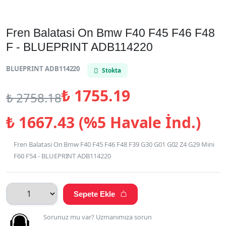
Fren Balatasi On Bmw F40 F45 F46 F48
F - BLUEPRINT ADB114220
BLUEPRINT ADB114220
Stokta
₺
1755.19
₺
2758.18
₺
1667.43 (%5 Havale İnd.)
Fren Balatasi On Bmw F40 F45 F46 F48 F39 G30 G01 G02 Z4 G29 Mini
F60 F54 - BLUEPRINT ADB114220
Sepete Ekle

Sorunuz mu var? Uzmanımıza sorun