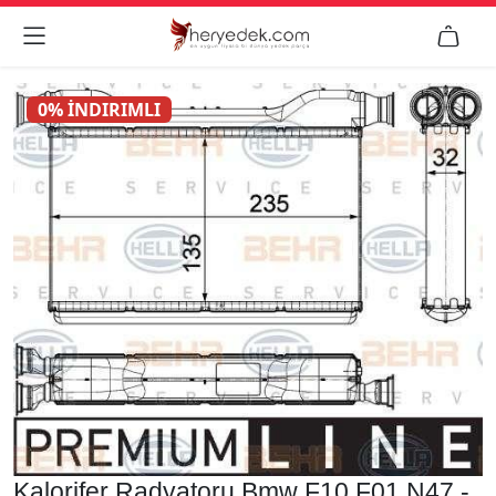


0% İNDIRIMLI
Kalorifer Radyatoru Bmw F10 F01 N47 -