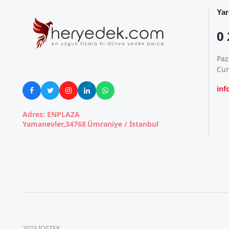
Yar
0 
Paz
Cum
in





Adres: ENPLAZA
Yamanevler,34768 Ümraniye / İstanbul
2023 IOSTEK