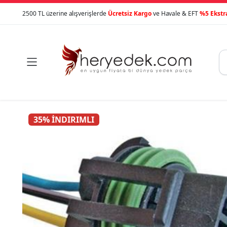
2500 TL üzerine alışverişlerde
Ücretsiz Kargo
ve Havale & EFT
%5 Ekstr

35% İNDIRIMLI