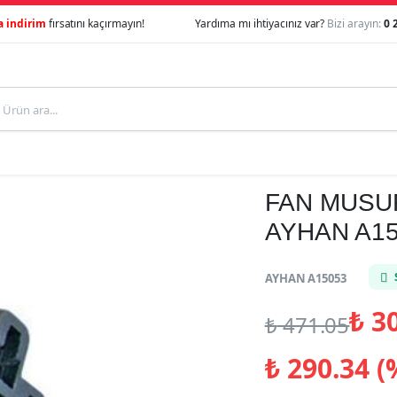
a indirim
fırsatını kaçırmayın!
Yardıma mı ihtiyacınız var?
Bizi arayın:
0 
FAN MUSUR
AYHAN A1
AYHAN A15053
₺
30
₺
471.05
₺
290.34 (