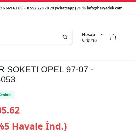
216 661 63 65
-
0 552 228 78 79 (Whatsapp)
ya da
info@heryedek.com
Hesap



Giriş Yap
 SOKETI OPEL 97-07 -
5053
Stokta
5.62
%5 Havale İnd.)