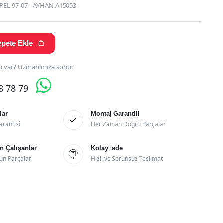
EL 97-07 - AYHAN A15053
pete Ekle

 var? Uzmanımıza sorun

28 78 79
lar
Montaj Garantili

arantisi
Her Zaman Doğru Parçalar
 Çalışanlar
Kolay İade

un Parçalar
Hızlı ve Sorunsuz Teslimat