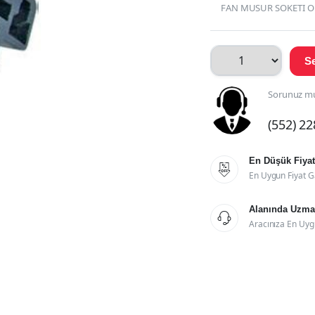
FAN MUSUR SOKETI OP
Se
Sorunuz mu
(552) 2
En Düşük Fiyat

En Uygun Fiyat G
Alanında Uzman

Aracınıza En Uyg