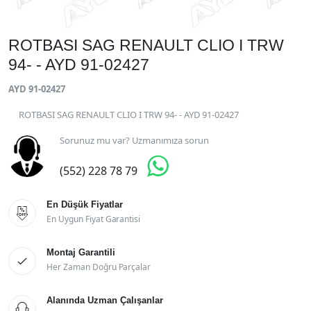
ROTBASI SAG RENAULT CLIO I TRW
94- - AYD 91-02427
AYD 91-02427
ROTBASI SAG RENAULT CLIO I TRW 94- - AYD 91-02427
Sorunuz mu var? Uzmanımıza sorun

(552) 228 78 79
En Düşük Fiyatlar

En Uygun Fiyat Garantisi
Montaj Garantili

Her Zaman Doğru Parçalar
Alanında Uzman Çalışanlar
