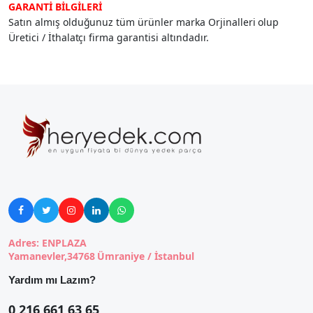
GARANTİ BİLGİLERİ
Satın almış olduğunuz tüm ürünler marka Orjinalleri olup
Üretici / İthalatçı firma garantisi altındadır.





Adres: ENPLAZA
Yamanevler,34768 Ümraniye / İstanbul
Yardım mı Lazım?
0 216 661 63 65