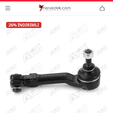


26% İNDIRIMLI