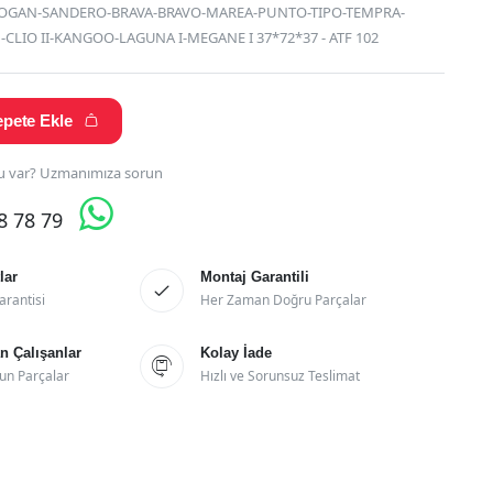
LOGAN-SANDERO-BRAVA-BRAVO-MAREA-PUNTO-TIPO-TEMPRA-
-CLIO II-KANGOO-LAGUNA I-MEGANE I 37*72*37 - ATF 102
pete Ekle

 var? Uzmanımıza sorun

28 78 79
lar
Montaj Garantili

arantisi
Her Zaman Doğru Parçalar
 Çalışanlar
Kolay İade

un Parçalar
Hızlı ve Sorunsuz Teslimat