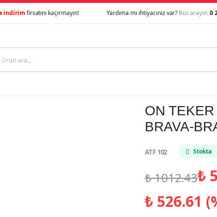
a indirim
fırsatını kaçırmayın!
Yardıma mı ihtiyacınız var?
Bizi arayın:
0 
ON TEKER
BRAVA-BRA
Stokta
ATF 102
₺
5
₺
1012.43
₺
526.61 (