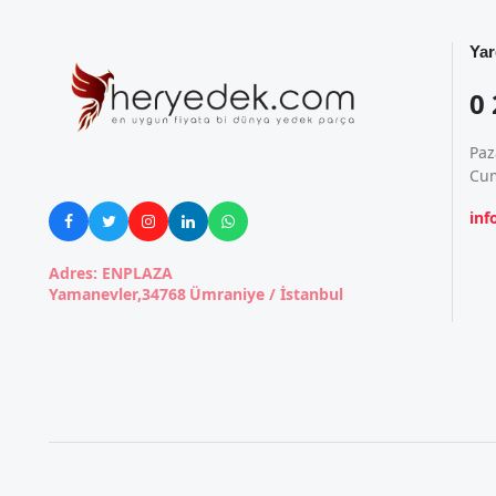
Yar
0 
Paz
Cum
in





Adres: ENPLAZA
Yamanevler,34768 Ümraniye / İstanbul