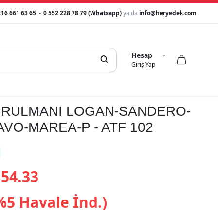
216 661 63 65
-
0 552 228 78 79 (Whatsapp)
ya da
info@heryedek.com
Hesap



Giriş Yap
 RULMANI LOGAN-SANDERO-
VO-MAREA-P - ATF 102
54.33
%5 Havale İnd.)