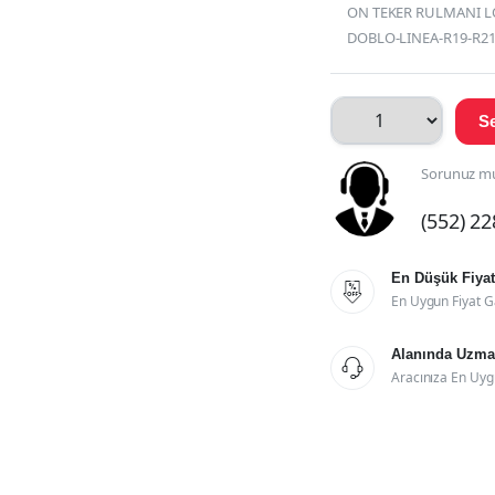
ON TEKER RULMANI 
DOBLO-LINEA-R19-R21
Se
Sorunuz mu
(552) 2
En Düşük Fiyat

En Uygun Fiyat G
Alanında Uzman

Aracınıza En Uyg