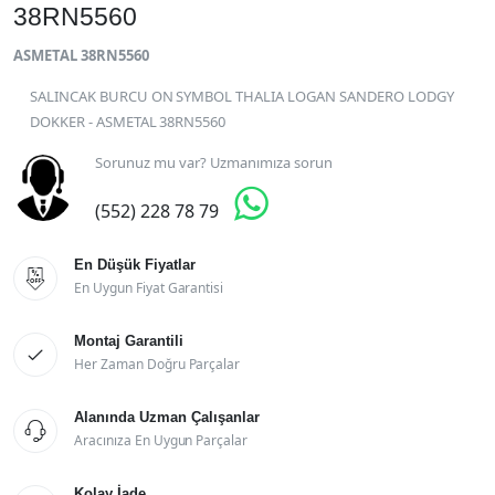
38RN5560
ASMETAL 38RN5560
SALINCAK BURCU ON SYMBOL THALIA LOGAN SANDERO LODGY
DOKKER - ASMETAL 38RN5560
Sorunuz mu var? Uzmanımıza sorun

(552) 228 78 79
En Düşük Fiyatlar

En Uygun Fiyat Garantisi
Montaj Garantili

Her Zaman Doğru Parçalar
Alanında Uzman Çalışanlar

Aracınıza En Uygun Parçalar
Kolay İade