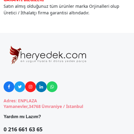
Satın almış olduğunuz tüm ürünler marka Orjinalleri olup
Üretici / İthalatçı firma garantisi altındadır.





Adres: ENPLAZA
Yamanevler,34768 Ümraniye / İstanbul
Yardım mı Lazım?
0 216 661 63 65