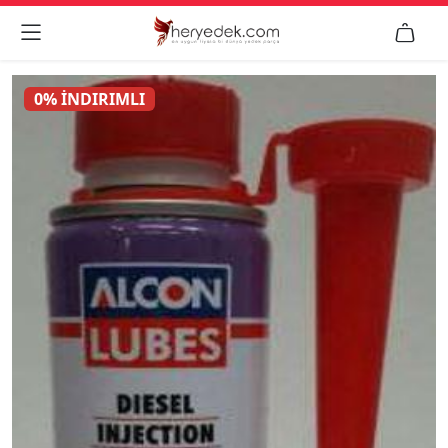


0% İNDIRIMLI