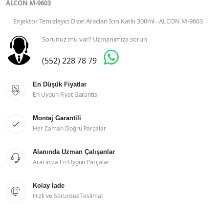
ALCON M-9603
Enjektor Temizleyici Dizel Araclari İcin Katki 300ml - ALCON M-9603
Sorunuz mu var? Uzmanımıza sorun

(552) 228 78 79
En Düşük Fiyatlar

En Uygun Fiyat Garantisi
Montaj Garantili

Her Zaman Doğru Parçalar
Alanında Uzman Çalışanlar

Aracınıza En Uygun Parçalar
Kolay İade

Hızlı ve Sorunsuz Teslimat