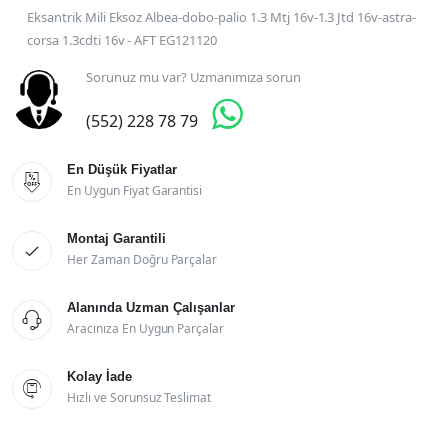
Eksantrik Mili Eksoz Albea-dobo-palio 1.3 Mtj 16v-1.3 Jtd 16v-astra-
corsa 1.3cdti 16v - AFT EG121120
Sorunuz mu var? Uzmanımıza sorun

(552) 228 78 79
En Düşük Fiyatlar

En Uygun Fiyat Garantisi
Montaj Garantili

Her Zaman Doğru Parçalar
Alanında Uzman Çalışanlar

Aracınıza En Uygun Parçalar
Kolay İade

Hızlı ve Sorunsuz Teslimat