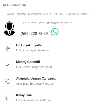
ACHR 60201016
YAKIT TRANSFER POMPASI KISA TRAKTOR - ACHR 60201016
Sorunuz mu var? Uzmanımıza sorun

(552) 228 78 79
En Düşük Fiyatlar

En Uygun Fiyat Garantisi
Montaj Garantili

Her Zaman Doğru Parçalar
Alanında Uzman Çalışanlar

Aracınıza En Uygun Parçalar
Kolay İade

Hızlı ve Sorunsuz Teslimat