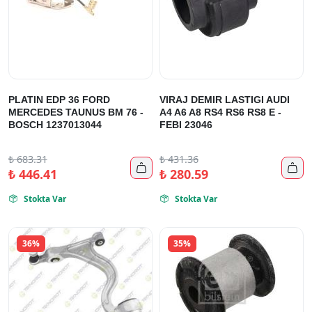
PLATIN EDP 36 FORD
VIRAJ DEMIR LASTIGI AUDI
MERCEDES TAUNUS BM 76 -
A4 A6 A8 RS4 RS6 RS8 E -
BOSCH 1237013044
FEBI 23046
₺
683.31
₺
431.36


₺
446.41
₺
280.59
Stokta Var
Stokta Var


36%
35%