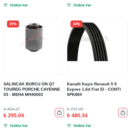
Stokta Var
Stokta Var


35%
34%
SALINCAK BURCU ON Q7
Kanalli Kayis Renault 5 9
TOUREG PORCHE CAYENNE
Expres 1.6d Fiat El - CONTI
03 - MEHA MH40003
5PK884
₺
454.27
₺
737.09


₺
295.04
₺
480.34
Stokta Var
Stokta Var

