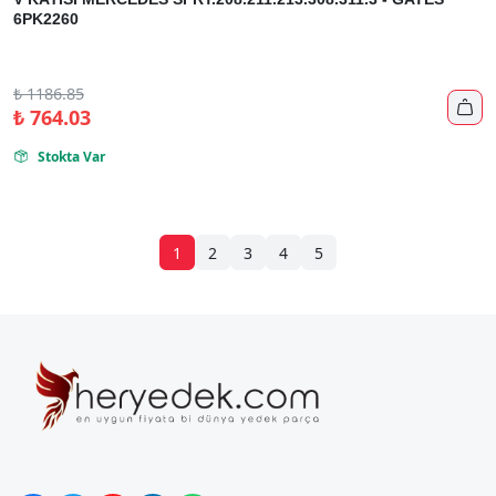
6PK2260
₺
1186.85

₺
764.03
Stokta Var

1
2
3
4
5