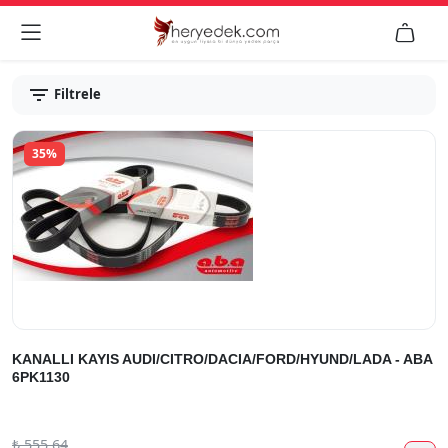


Filtrele
35%
KANALLI KAYIS AUDI/CITRO/DACIA/FORD/HYUND/LADA - ABA
6PK1130
₺
555.64