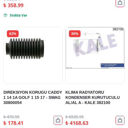

₺
358.99
Stokta Var

62%
36%
DIREKSIYON KORUGU CADDY
KLIMA RADYATORU
1 14 1A GOLF 1 15 17 - SWAG
KONDENSER KURUTUCULU
30800054
AL/AL A - KALE 382100
₺
470.55
₺
6535.95


₺
178.41
₺
4168.63