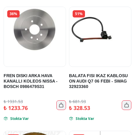
36%
51%
FREN DISKI ARKA HAVA
BALATA FISI IKAZ KABLOSU
KANALLI KOLEOS NISSA -
ON AUDI Q7 06 FEBI - SWAG
BOSCH 0986479S31
32923360
₺
1931.53
₺
681.93


₺
1233.76
₺
328.53
Stokta Var
Stokta Var

