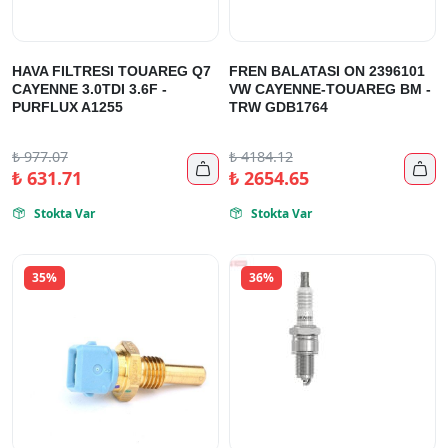
HAVA FILTRESI TOUAREG Q7
FREN BALATASI ON 2396101
CAYENNE 3.0TDI 3.6F -
VW CAYENNE-TOUAREG BM -
PURFLUX A1255
TRW GDB1764
₺
977.07
₺
4184.12


₺
631.71
₺
2654.65
Stokta Var
Stokta Var


35%
36%