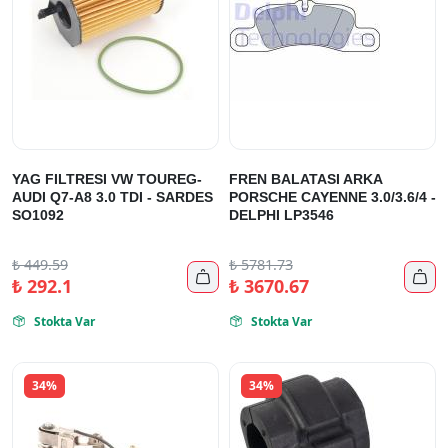
YAG FILTRESI VW TOUREG-
FREN BALATASI ARKA
AUDI Q7-A8 3.0 TDI - SARDES
PORSCHE CAYENNE 3.0/3.6/4 -
SO1092
DELPHI LP3546
₺
449.59
₺
5781.73


₺
292.1
₺
3670.67
Stokta Var
Stokta Var


34%
34%