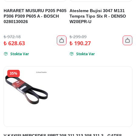
HARARET MUSURU P205 P405
Atesleme Bujisi 3047 M131
P306 P309 P605 A - BOSCH
Tempra Tipo Slx R - DENSO
0280130026
W20EPR-U
₺
972.18
₺
299.09


₺
628.63
₺
190.27
Stokta Var
Stokta Var


35%
V KAYISI MERCEDES SPRT.208.211.213.308.311.3 - GATES