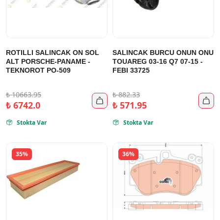
ROTILLI SALINCAK ON SOL
SALINCAK BURCU ONUN ONU
ALT PORSCHE-PANAME -
TOUAREG 03-16 Q7 07-15 -
TEKNOROT PO-509
FEBI 33725
₺
10663.95
₺
882.33


₺
6742.0
₺
571.95
Stokta Var
Stokta Var


35%
36%